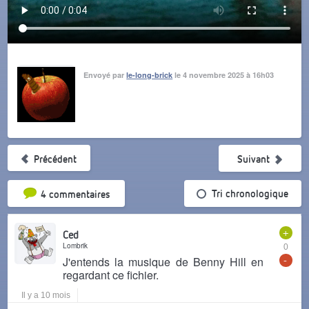
Envoyé par
le-long-brick
le 4 novembre 2025 à 16h03
Précédent
Suivant
Tri par popularité
Tri chronologique
4 commentaires
+
Ced
Lombrik
0
-
J'entends la musique de Benny Hill en
regardant ce fichier.
Il y a 10 mois