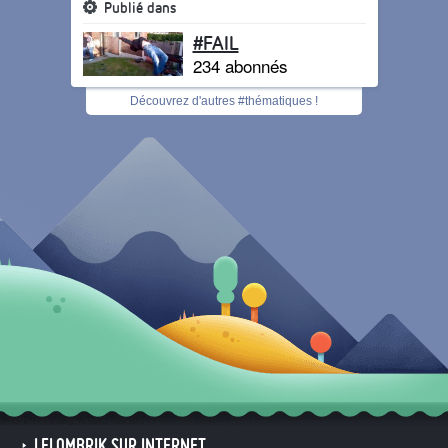
Publié dans
#FAIL
234 abonnés
Découvrez d'autres #thématiques !
LELOMBRIK SUR INTERNET