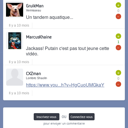
+
GruikMan
Vermisseau
0
-
Un tandem aquatique...
Il y a 10 mois
+
MarcusKhaine
1
-
Jackass! Putain c'est pas tout jeune cette
vidéo.
Il y a 10 mois
+
CXZman
Lombric Shaolin
0
-
https://www.you...h?v=HgCuoUMGkaY
Il y a 10 mois
ou
Inscrivez-vous
Connectez-vous
pour envoyer un commentaire