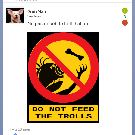
+
GruikMan
Vermisseau
3
-
Ne pas nourrir le troll (hallal)
Il y a 10 mois