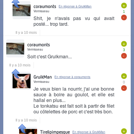
+
coraumonts
En réponse à GruikMan
Vermisseau
1
-
Shit, je n'avais pas vu qui avait
posté... trop tard.
Il y a 10 mois
+
coraumonts
Vermisseau
3
-
Soit c'est Gruikman...
Il y a 10 mois
+
GruikMan
En réponse à coraumonts
Vermisseau
0
-
Je veux bien la nourrir, j'ai une bonne
sauce à boire au goulot, et elle est
hallal en plus...
Le tonkatsu est fait soit à partir de filet
ou côtelettes de porc et c'est très bon.
Il y a 10 mois
+
Tirelipimpesque
En réponse à GruikMan