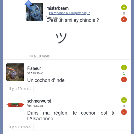
+
misterbeam
En réponse à Tirelipimpesque
0
Vermisseau
-
C'est un smiley chinois ?
Il y a 10 mois
+
Flaneur
Ver TikToké
1
-
Un cochon d’Inde
Il y a 10 mois
+
schmerwurst
Vermisseau
0
-
Dans ma région, le cochon est à
l'Alsacienne
Il y a 10 mois