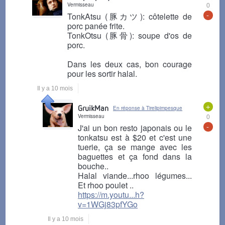
Vermisseau
0
-
TonkAtsu (豚カツ): côtelette de
porc panée frite.
TonkOtsu (豚骨): soupe d'os de
porc.
Dans les deux cas, bon courage
pour les sortir halal.
Il y a 10 mois
+
GruikMan
En réponse à Tirelipimpesque
Vermisseau
0
-
J'ai un bon resto japonais ou le
tonkatsu est à $20 et c'est une
tuerie, ça se mange avec les
baguettes et ça fond dans la
bouche..
Halal viande...rhoo légumes...
Et rhoo poulet ..
https://m.youtu...h?
v=1WGj83pfYGo
Il y a 10 mois