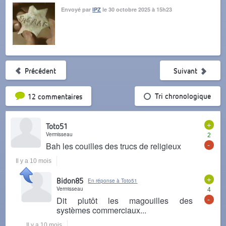
Envoyé par
IPZ
le 30 octobre 2025 à 15h23
Précédent
Suivant
Tri par popularité
Tri chronologique
12 commentaires
+
Toto51
Vermisseau
2
-
Bah les couilles des trucs de religieux
Il y a 10 mois
+
Bidon85
En réponse à Toto51
Vermisseau
4
-
Dit plutôt les magouilles des
systèmes commerciaux...
Il y a 10 mois