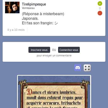
+
Tirelipimpesque
Vermisseau
0
-
(Réponse à misterbeam)
Japonais.
Et t'as son frangin: シ
Il y a 10 mois
ou
Inscrivez-vous
Connectez-vous
pour envoyer un commentaire