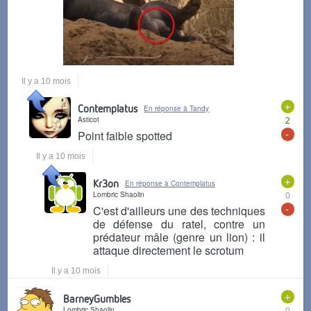
Il y a 10 mois
+
Contemplatus
En réponse à Tandy
Asticot
2
-
Point faible spotted
Il y a 10 mois
+
Kr3on
En réponse à Contemplatus
Lombric Shaolin
0
-
C'est d'ailleurs une des techniques
de défense du ratel, contre un
prédateur mâle (genre un lion) : il
attaque directement le scrotum
Il y a 10 mois
+
BarneyGumbles
Lombric Shaolin