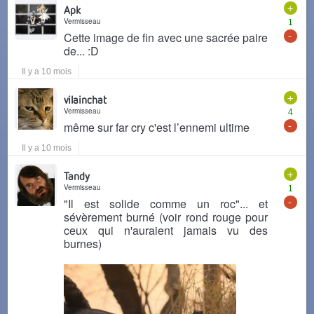
+
Apk
Vermisseau
1
-
Cette image de fin avec une sacrée paire
de... :D
Il y a 10 mois
+
vilainchat
Vermisseau
4
-
même sur far cry c'est l’ennemi ultime
Il y a 10 mois
+
Tandy
Vermisseau
1
-
"Il est solide comme un roc"... et
sévèrement burné (voir rond rouge pour
ceux qui n'auraient jamais vu des
burnes)