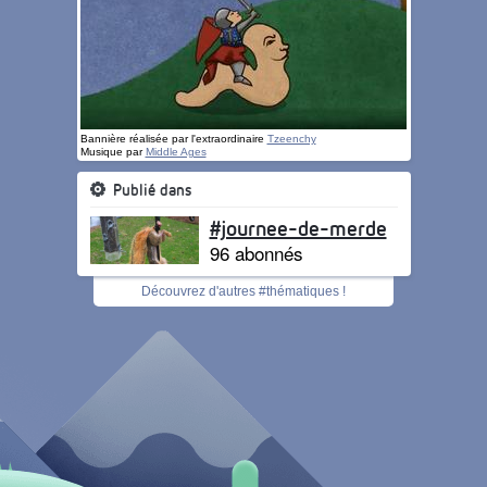
Bannière réalisée par l'extraordinaire
Tzeenchy
Musique par
Middle Ages
Publié dans
#journee-de-merde
96 abonnés
Découvrez d'autres #thématiques !