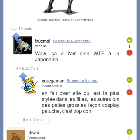
Il y a 10 mois
+
trucmoi
En réponse à yosegaman
Ver d'os
1
-
Wow, ça à l'air bien WTF à la
Japonaise.
Il y a 10 mois
+
yosegaman
En réponse à trucmoi
Jeune lombric
0
-
en fait c'est elle qui est la plus
stylée dans les filles, les autres ont
des pattes grossies façon cosplay
peluche, c'est trop con
Il y a 10 mois
+
jbsan
Vermisseau
0