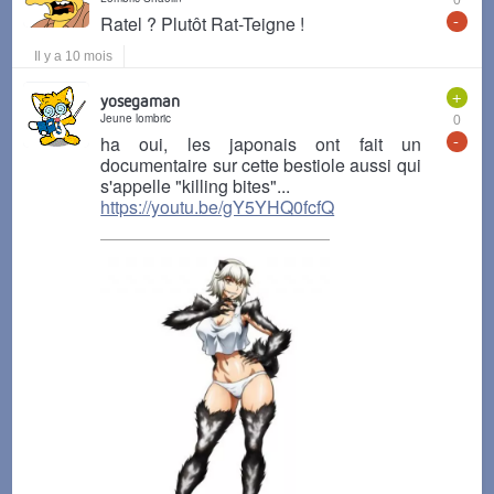
0
-
Ratel ? Plutôt Rat-Teigne !
Il y a 10 mois
+
yosegaman
Jeune lombric
0
-
ha oui, les japonais ont fait un
documentaire sur cette bestiole aussi qui
s'appelle "killing bites"...
https://youtu.be/gY5YHQ0fcfQ