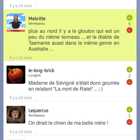
Il y a 10 mois
+
Mabritte
Vermisseau
5
-
plus au nord il y a le glouton qui est un
peu du même tonneau ... et le diable de
Tasmanie aussi dans le même genre en
Australie ...
Il y a 10 mois
+
le-long-brick
Longbric
2
-
Madame de Sévigné s'était donc gourrée
en relatant "La mort de Ratel"... ;-)
Il y a 10 mois
+
Lequercus
Vermisseau
1
-
On dirait le chien de ma belle mère !
Il y a 10 mois