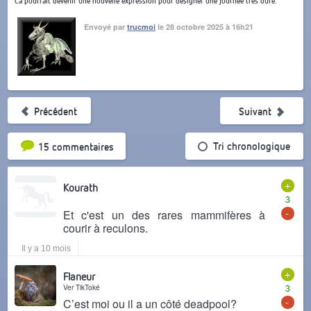
Ca pourrait devenir une nouvelle expression pour désigner une journée très dure.
Envoyé par
trucmoi
le 28 octobre 2025 à 16h21
Précédent
Suivant
Tri par popularité
Tri chronologique
15 commentaires
+
Kourath
3
-
Et c'est un des rares mammifères à
courir à reculons.
Il y a 10 mois
+
Flaneur
Ver TikToké
3
-
C’est moi ou il a un côté deadpool?