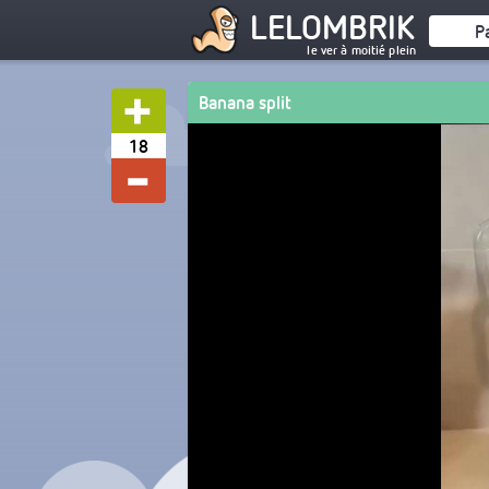
LELOMBRIK
P
le ver à moitié plein
Banana split
18