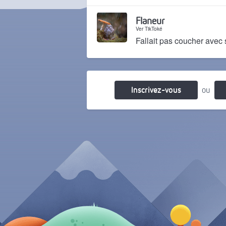
Il y a 1 an
Flaneur
Ver TikToké
Fallait pas coucher avec
Il y a 1 an
Inscrivez-vous
ou