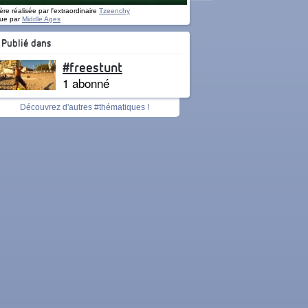
re réalisée par l'extraordinaire
Tzeenchy
ue par
Middle Ages
Publié dans
#freestunt
1 abonné
Découvrez d'autres #thématiques !