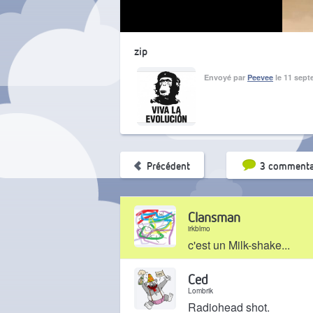
zip
Envoyé par
Peevee
le 11 sept
Tri par pop
Précédent
3 commenta
Clansman
irkblmo
c'est un Milk-shake...
Il y a 1 an
Ced
Lombrik
Radiohead shot.