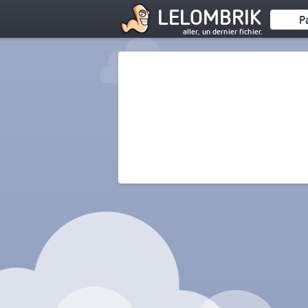
LELOMBRIK
P
aller, un dernier fichier.