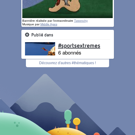
Bannière réalisée par l'extraordinaire
Tzeenchy
Musique par
Middle Ages
Publié dans
#sportsextremes
6 abonnés
Découvrez d'autres #thématiques !