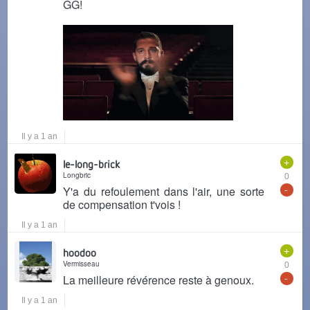
GG!
Il y a 1 an
+
le-long-brick
Longbric
0
-
Y'a du refoulement dans l'air, une sorte
de compensation t'vois !
Il y a 1 an
+
hoodoo
Vermisseau
0
-
La meilleure révérence reste à genoux.
Il y a 1 an