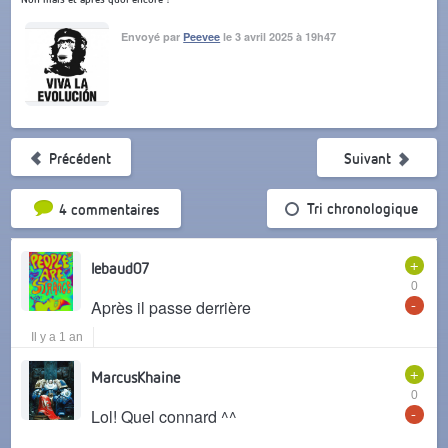
Envoyé par
Peevee
le 3 avril 2025 à 19h47
Précédent
Suivant
Tri par popularité
Tri chronologique
4 commentaires
+
lebaud07
0
-
Après il passe derrière
Il y a 1 an
+
MarcusKhaine
0
-
Lol! Quel connard ^^