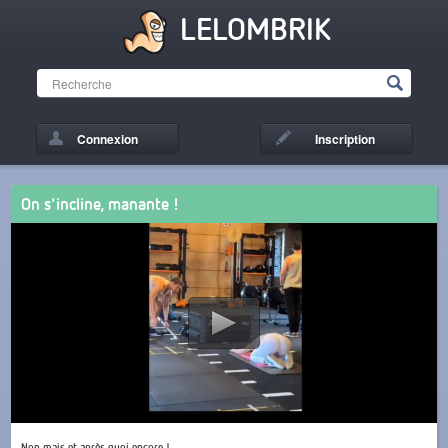
LELOMBRIK
Connexion
Inscription
On s'incline, manante !
Non mais et après quoi encore !