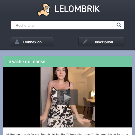
LELOMBRIK
Connexion
Inscription
La vache qui danse
Mellooow_, croisée sur Twitch. Je la cite "I look like a cow". Je vous laisse faire les