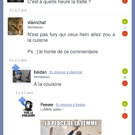
-
C'est à quelle heure la traite ?
Il y a 2 ans
+
vilainchat
Vermisseau
0
-
N'est pas fury qui veux hein allez zou a
la cuisine
Ps : j'ai honte de ce commentaire
Il y a 2 ans
+
Keidan
En réponse à vilainchat
Vermisseau
6
-
A la couisine
Il y a 2 ans
+
Peevee
En réponse à Keidan
LoMBriK addict !
0
-