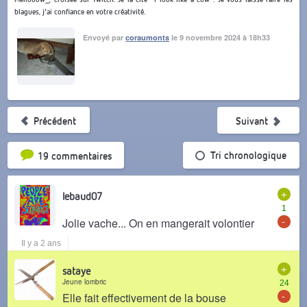
blagues, j'ai confiance en votre créativité.
Envoyé par
coraumonts
le 9 novembre 2024 à 18h33
Précédent
Suivant
Tri par popularité
Tri chronologique
19 commentaires
+
lebaud07
1
-
Jolie vache... On en mangerait volontier
Il y a 2 ans
+
sataye
Jeune lombric
24
-
Elle fait effectivement de la bouse