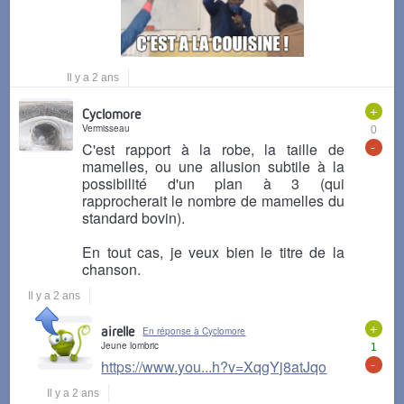
Il y a 2 ans
+
Cyclomore
Vermisseau
0
-
C'est rapport à la robe, la taille de
mamelles, ou une allusion subtile à la
possibilité d'un plan à 3 (qui
rapprocherait le nombre de mamelles du
standard bovin).
En tout cas, je veux bien le titre de la
chanson.
Il y a 2 ans
+
airelle
En réponse à Cyclomore
Jeune lombric
1
-
https://www.you...h?v=XqgYj8atJqo
Il y a 2 ans