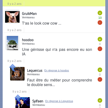
Il y a 2 ans
+
GruikMan
Vermisseau
10
-
T'as le look cow cow ...
Il y a 2 ans
+
hoodoo
Vermisseau
0
-
Une génisse qui n'a pas encore eu son
IA
Il y a 2 ans
+
Lequercus
En réponse à hoodoo
Vermisseau
0
-
Faut être du métier pour comprendre
le double sens...
Il y a 2 ans
+
Sylfaen
En réponse à Lequercus
Vermisseau
0