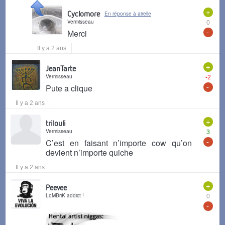
+
Cyclomore
En réponse à airelle
Vermisseau
0
-
Merci
Il y a 2 ans
+
JeanTarte
Vermisseau
-2
-
Pute a clique
Il y a 2 ans
+
trilouli
Vermisseau
3
-
C’est en faisant n’importe cow qu’on
devient n’importe quiche
Il y a 2 ans
+
Peevee
LoMBriK addict !
0
-