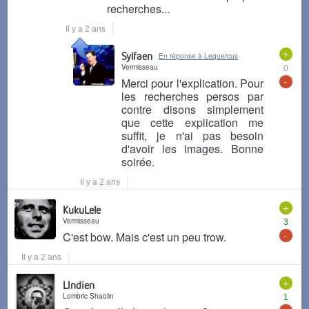
recherches...
Il y a 2 ans
+
Sylfaen
En réponse à Lequercus
Vermisseau
0
-
Merci pour l'explication. Pour
les recherches persos par
contre disons simplement
que cette explication me
suffit, je n'ai pas besoin
d'avoir les images. Bonne
soirée.
Il y a 2 ans
+
KukuLele
Vermisseau
3
-
C'est bow. Mais c'est un peu trow.
Il y a 2 ans
+
LIndien
Lombric Shaolin
1