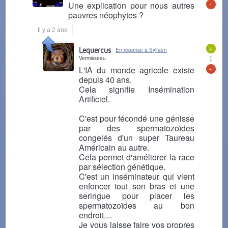
-
Une explication pour nous autres
pauvres néophytes ?
Il y a 2 ans
+
Lequercus
En réponse à Sylfaen
Vermisseau
1
-
L'IA du monde agricole existe
depuis 40 ans.
Cela signifie Insémination
Artificiel.
C'est pour fécondé une génisse
par des spermatozoïdes
congelés d'un super Taureau
Américain au autre.
Cela permet d'améliorer la race
par sélection génétique.
C'est un inséminateur qui vient
enfoncer tout son bras et une
seringue pour placer les
spermatozoïdes au bon
endroit....
Je vous laisse faire vos propres