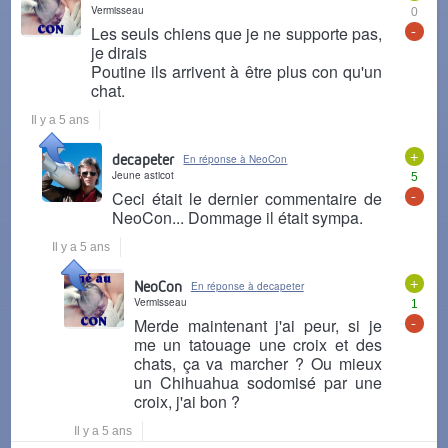
Vermisseau
0
-
Les seuls chiens que je ne supporte pas,
je dirais
Poutine ils arrivent à être plus con qu'un
chat.
Il y a 5 ans
+
decapeter
En réponse à NeoCon
Jeune asticot
5
-
Ceci était le dernier commentaire de
NeoCon... Dommage il était sympa.
Il y a 5 ans
+
NeoCon
En réponse à decapeter
Vermisseau
1
-
Merde maintenant j'ai peur, si je
me un tatouage une croix et des
chats, ça va marcher ? Ou mieux
un Chihuahua sodomisé par une
croix, j'ai bon ?
Il y a 5 ans