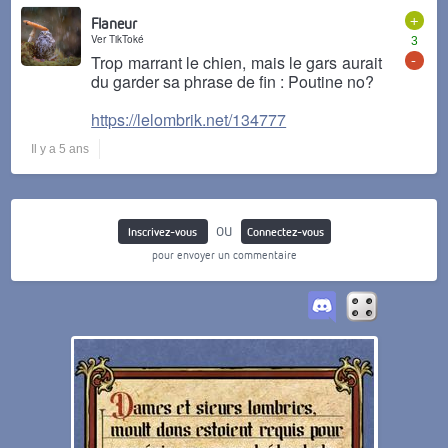
+
Flaneur
Ver TikToké
3
-
Trop marrant le chien, mais le gars aurait
du garder sa phrase de fin : Poutine no?
https://lelombrik.net/134777
Il y a 5 ans
ou
Inscrivez-vous
Connectez-vous
pour envoyer un commentaire