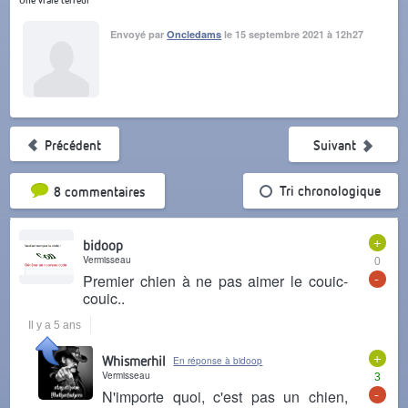
Envoyé par
Oncledams
le 15 septembre 2021 à 12h27
Précédent
Suivant
Tri par popularité
Tri chronologique
8 commentaires
+
bidoop
Vermisseau
0
-
Premier chien à ne pas aimer le couic-
couic..
Il y a 5 ans
+
Whismerhil
En réponse à bidoop
Vermisseau
3
-
N'importe quoi, c'est pas un chien,