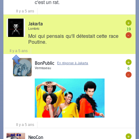
c'est un rat.
Il y a 5 ans
+
Jakarta
Lombric
19
-
Moi qui pensais qu'Il détestait cette race
Poutine.
Il y a 5 ans
+
BonPublic
En réponse à Jakarta
Vermisseau
6
-
Il y a 5 ans
+
NeoCon