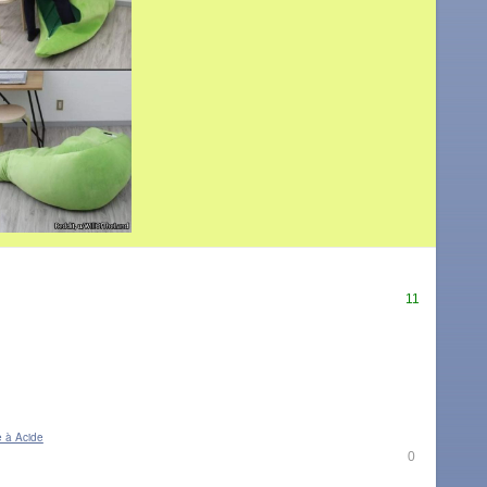
11
 à Acide
0