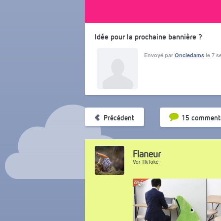
Idée pour la prochaine bannière ?
Envoyé par
Oncledams
le 7 s
Tri par pop
Précédent
15 commenta
Flaneur
Ver TikToké