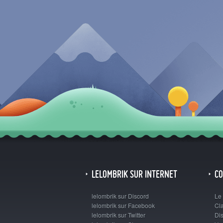
LELOMBRIK SUR INTERNET
C
lelombrik sur Discord
Le
lelombrik sur Facebook
Cl
lelombrik sur Twitter
Dis