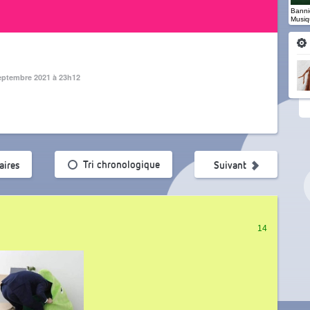
Banniè
Musiq
eptembre 2021 à 23h12
ularité
Tri chronologique
ires
Suivant
14