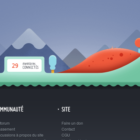
29
OMMUNAUTÉ
SITE
 forum
Faire un don
assement
Contact
cussions à propos du site
CGU