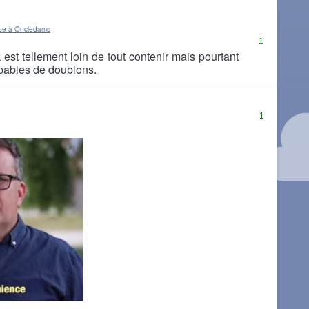
se à Oncledams
1
 est tellement loin de tout contenir mais pourtant
pables de doublons.
1