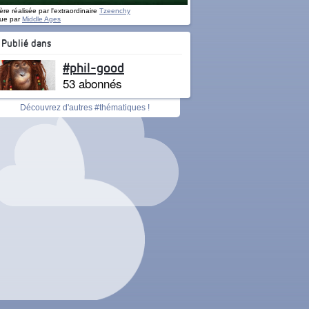
re réalisée par l'extraordinaire
Tzeenchy
ue par
Middle Ages
Publié dans
#phil-good
53 abonnés
Découvrez d'autres #thématiques !