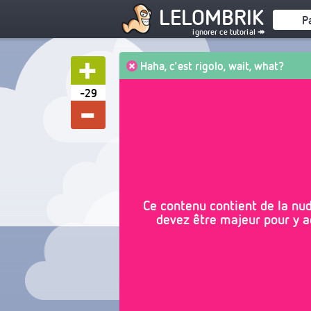
LELOMBRIK
P
ignorer ce tutorial ↠
Haha, c'est rigolo, wait, what?
-29
Ce contenu contient de la nudi
devez être majeur pour y ac