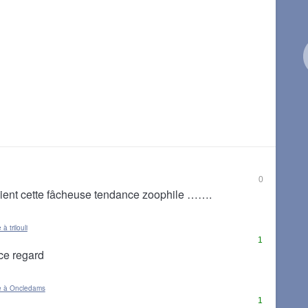
0
 vient cette fâcheuse tendance zoophile …….
à trilouli
1
ce regard
e à Oncledams
1