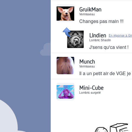
Il y a 5 ans
GruikMan
Vermisseau
Changes pas main !!!
Il y a 5 ans
LIndien
En réponse à Gr
Lombric Shaolin
J'sens qu'ca vient !
Il y a 5 ans
Munch
Vermisseau
Il a un petit air de VGE je 
Il y a 5 ans
Mini-Cube
Lombric surgelé