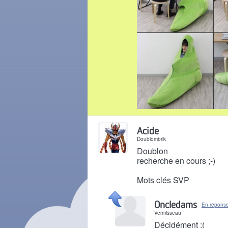
Il y a 5 ans
Acide
Doublombrik
Doublon
recherche en cours ;-)
Mots clés SVP
Il y a 5 ans
Oncledams
En réponse
Vermisseau
Décidément :(