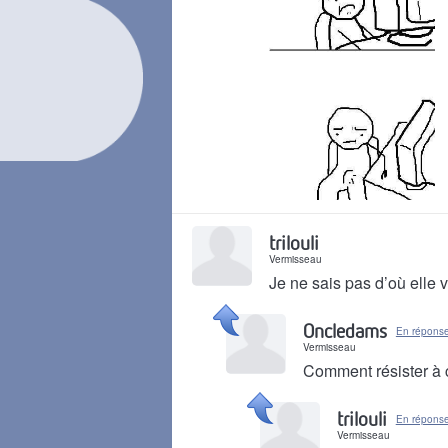
Il y a 5 ans
trilouli
Vermisseau
Je ne sais pas d’où elle
Il y a 5 ans
Oncledams
En réponse 
Vermisseau
Comment résister à 
Il y a 5 ans
trilouli
En répons
Vermisseau