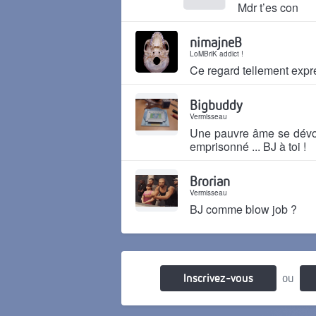
Mdr t’es con
Il y a 5 ans
nimajneB
LoMBriK addict !
Ce regard tellement expr
Il y a 5 ans
Bigbuddy
Vermisseau
Une pauvre âme se dévou
emprisonné ... BJ à toi !
Il y a 5 ans
Brorian
Vermisseau
BJ comme blow job ?
Il y a 5 ans
Inscrivez-vous
ou