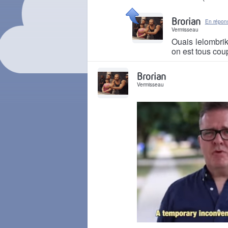
Il y a 5 ans
Brorian
En répon
Vermisseau
Ouais lelombrik
on est tous cou
Il y a 5 ans
Brorian
Vermisseau