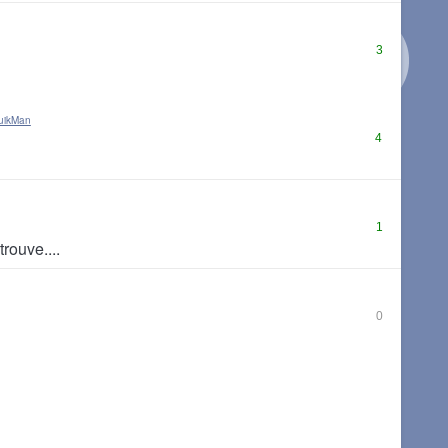
3
uikMan
4
1
trouve....
0