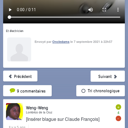
Et électricien
Envoyé par
Oncledams
le 7 septembre 2021 à 22h57
Précédent
Suivant
Tri par popularité
Tri chronologique
9 commentaires
+
Weng-Weng
Lombrico de la Cruz
4
-
[Insérer blague sur Claude François]
Il y a 5 ans