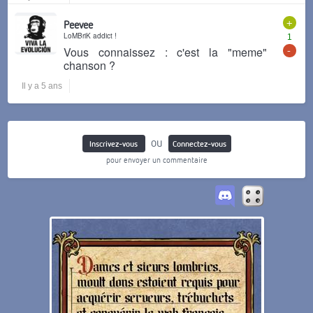
+
Peevee
LoMBriK addict !
1
-
Vous connaissez : c'est la "meme"
chanson ?
Il y a 5 ans
ou
Inscrivez-vous
Connectez-vous
pour envoyer un commentaire