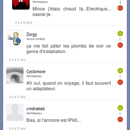
Vermisseau
1
-
Mince j'étais chaud là...Electrique...
oserai-je.
Il y a 5 ans
+
Zorgy
Jeune lombric
0
-
ça me fait pêter les plombs de voir ce
genre d'installation.
Il y a 5 ans
+
Cyclomore
Vermisseau
0
-
Ah oui, quand on voyage, il faut souvent
un adaptateur.
Il y a 5 ans
+
cmdrakab
Vermisseau
0
-
Baa, si l'armoire est IP65...
Il y a 5 ans