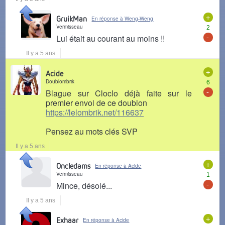
+
GruikMan
En réponse à Weng-Weng
Vermisseau
2
-
Lui était au courant au moins !!
Il y a 5 ans
+
Acide
Doublombrik
6
-
Blague sur Cloclo déjà faite sur le
premier envoi de ce doublon
https://lelombrik.net/116637
Pensez au mots clés SVP
Il y a 5 ans
+
Oncledams
En réponse à Acide
Vermisseau
1
-
Mince, désolé...
Il y a 5 ans
+
Exhaar
En réponse à Acide