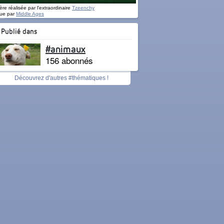
re réalisée par l'extraordinaire
Tzeenchy
ue par
Middle Ages
Publié dans
#animaux
156 abonnés
Découvrez d'autres #thématiques !