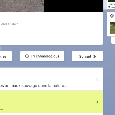
Banniè
Musiq
 2020 à 19h07
ularité
Tri chronologique
ires
Suivant
0
 les animaux sauvage dans la nature...
7
..