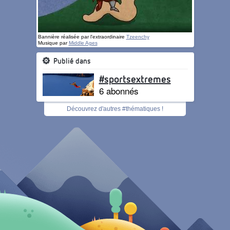
Bannière réalisée par l'extraordinaire
Tzeenchy
Musique par
Middle Ages
Publié dans
#sportsextremes
6 abonnés
Découvrez d'autres #thématiques !