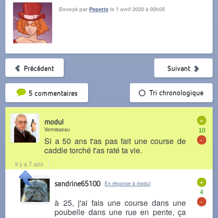
Envoyé par
Pepette
le 1 avril 2020 à 00h05
Précédent
Suivant
Tri par popularité
Tri chronologique
5 commentaires
+
modul
Vermisseau
10
-
Si a 50 ans t'as pas fait une course de
caddie torché t'as raté ta vie.
Il y a 7 ans
+
sandrine65100
En réponse à modul
4
-
à 25, j'ai fais une course dans une
poubelle dans une rue en pente, ça