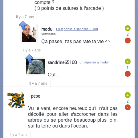
compte ?
( 3 points de sutures à l'arcade )
Il y a 7 ans
+
modul
En réponse à sandrine65100
Vermisseau
2
-
Ça passe, t'as pas raté ta vie ^^
Il y a 7 ans
+
sandrine65100
En réponse à modul
1
-
Ouf .
Il y a 7 ans
+
_pepe_
2
-
Vu le vent, encore heureux qu'il n'ait pas
décollé pour aller s'accrocher dans les
arbres ou se perdre beaucoup plus loin,
sur la terre ou dans l'océan.
Il y a 7 ans