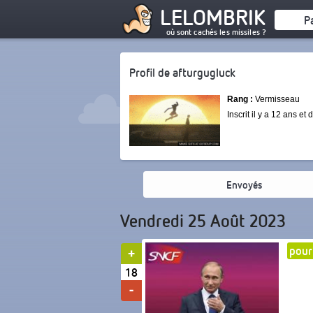
LELOMBRIK
P
où sont cachés les missiles ?
Profil de afturgugluck
Rang :
Vermisseau
Inscrit il y a 12 ans et
Envoyés
Vendredi 25 Août 2023
pour
18