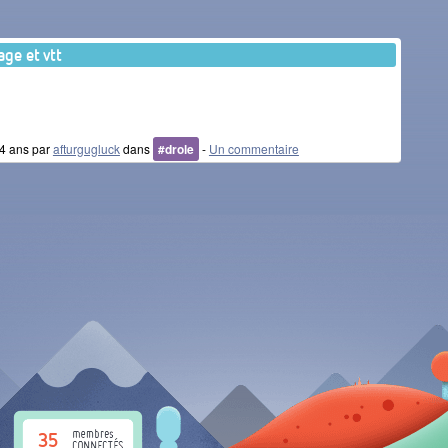
age et vtt
 14 ans par
afturgugluck
dans
#drole
-
Un commentaire
35