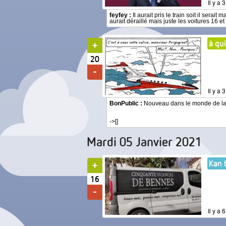
Il y a 
feyfey :
Il aurait pris le train soit il sera
aurait déraillé mais juste les voitures 16 et 
à qu
20
Il y a 
BonPublic :
Nouveau dans le monde de la v
->[]
Mardi 05 Janvier 2021
Kan 
16
Il y a 