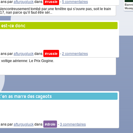
3 ans par
afturgugluck
dans
#russie
-
5 commentaires
Banniè
Musiq
it malencontreusement tombé par une fenêtre qui s’ouvre pas, soit le train
17, nan parce qu’il faut être sér...
i est-ce donc
3 ans par
afturgugluck
dans
#russie
-
2 commentaires
oltige aérienne: Le Prix Gogine.
t'en as marre des cageots
6 ans par
afturgugluck
dans
#drole
-
3 commentaires