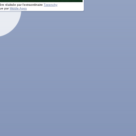
re réalisée par l'extraordinaire
Tzeenchy
ue par
Middle Ages