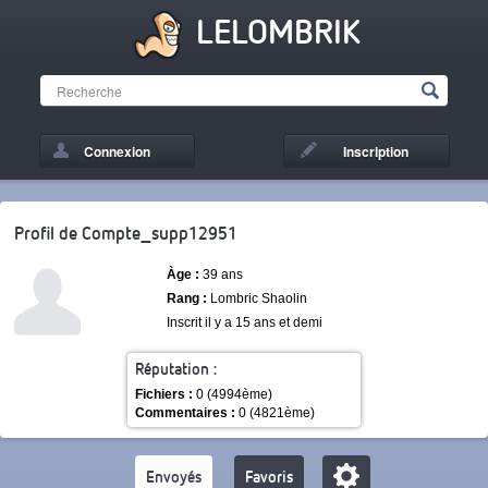
LELOMBRIK
Connexion
Inscription
Profil de Compte_supp12951
Àge :
39 ans
Rang :
Lombric Shaolin
Inscrit il y a 15 ans et demi
Réputation :
Fichiers :
0 (4994ème)
Commentaires :
0 (4821ème)
Envoyés
Favoris