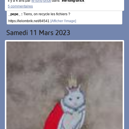
Il y a 4 ans par
le-long-brick
dans
#le-long-brick
5 commentaires
_pepe_ :
Tiens, on recycle les fichiers ?
https://lelombrik.net/84541
[Afficher l'image]
Samedi 11 Mars 2023