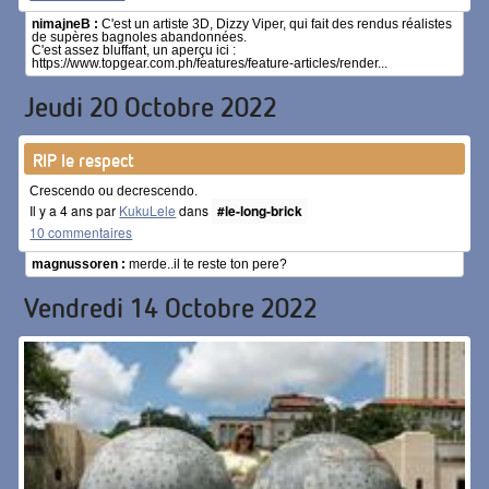
nimajneB :
C'est un artiste 3D, Dizzy Viper, qui fait des rendus réalistes
de supères bagnoles abandonnées.
C'est assez bluffant, un aperçu ici :
https://www.topgear.com.ph/features/feature-articles/render...
Jeudi 20 Octobre 2022
RIP le respect
Crescendo ou decrescendo.
Il y a 4 ans par
KukuLele
dans
#le-long-brick
10 commentaires
magnussoren :
merde..il te reste ton pere?
Vendredi 14 Octobre 2022