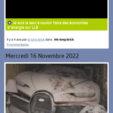
Je suis le seul à vouloir faire des économies
d'énergie sur LLB
Il y a 4 ans par
le-long-brick
dans
#le-long-brick
9 commentaires
Mercredi 16 Novembre 2022