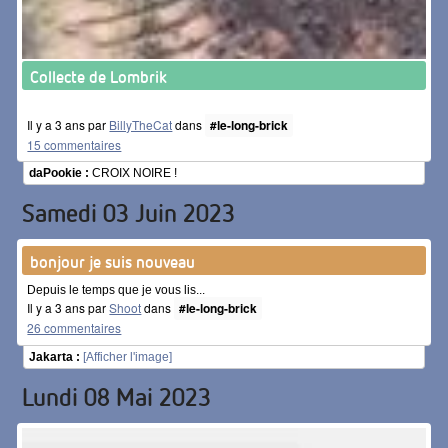
Collecte de Lombrik
Il y a 3 ans par
BillyTheCat
dans
#le-long-brick
15 commentaires
daPookie :
CROIX NOIRE !
Samedi 03 Juin 2023
bonjour je suis nouveau
Depuis le temps que je vous lis...
Il y a 3 ans par
Shoot
dans
#le-long-brick
26 commentaires
Jakarta :
[Afficher l'image]
Lundi 08 Mai 2023