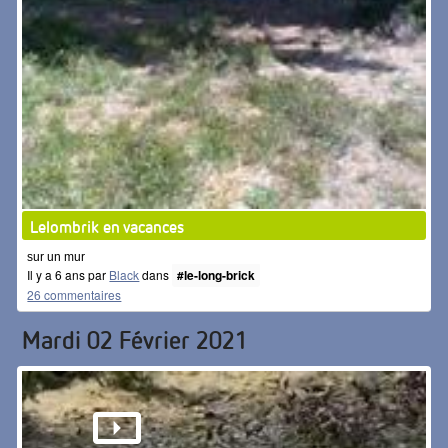
Lelombrik en vacances
sur un mur
Il y a 6 ans par
Black
dans
#le-long-brick
26 commentaires
Mardi 02 Février 2021