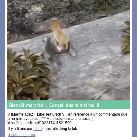
Bientôt mercredi ... Conseil des ministres !!!
/\ [Marmelade2 + Libel featured] /\ ... en référence à un commentaire que
je ne retrouve plus... ^^' Mais celui-ci marche aussi :]
https://lelombrik.net/132217#c1521590
Il y a 6 ans par
Libel
dans
#le-long-brick
4 commentaires