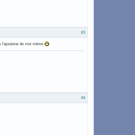
#3
je l'ajouterai de moi même
#4