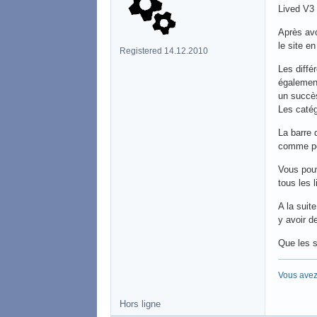
Lived V3 
Après avo
le site e
Registered 14.12.2010
Les diffé
également
un succès
Les catég
La barre 
comme po
Vous pouv
tous les 
A la suit
y avoir d
Que les 
Vous avez
Hors ligne