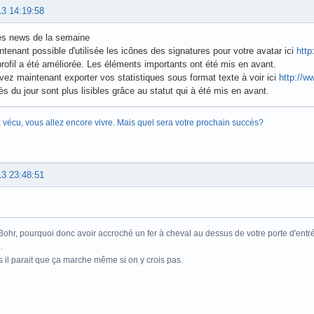
13 14:19:58
es news de la semaine
intenant possible d'utilisée les icônes des signatures pour votre avatar ici
http
rofil a été améliorée. Les éléments importants ont été mis en avant.
ez maintenant exporter vos statistiques sous format texte à voir ici
http://ww
s du jour sont plus lisibles grâce au statut qui à été mis en avant.
 vécu, vous allez encore vivre. Mais quel sera votre prochain succès?
13 23:48:51
Bohr, pourquoi donc avoir accroché un fer à cheval au dessus de votre porte d'ent
.
 il parait que ça marche même si on y crois pas.