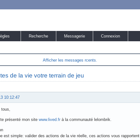
ègles
Recherche
Messagerie
Connexion
Afficher les messages rcents.
ites de la vie votre terrain de jeu
13 10:12:47
 tous,
ite présenté mon site
www.lived.fr
à la communauté lelombrik.
on
pe est simple: valider des actions de la vie réelle, ces actions vous rapportent