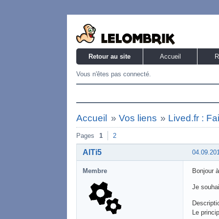
Retour au site
Accueil
R
Vous n'êtes pas connecté.
Accueil
»
Vos liens
»
Lived.fr : Fa
Pages
1
2
AlTi5
04.09.20
Membre
Bonjour à
Je souha
Descripti
Le princi