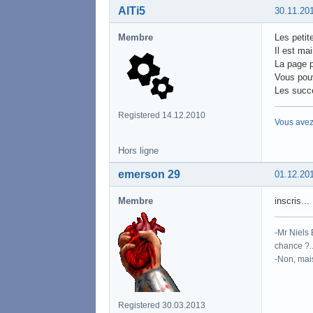
AlTi5
30.11.20
Membre
Les petit
Il est ma
La page p
Vous pouv
Les succè
Registered 14.12.2010
Vous avez
Hors ligne
emerson 29
01.12.20
Membre
inscris...
-Mr Niels 
chance ?..
-Non, mais
Registered 30.03.2013