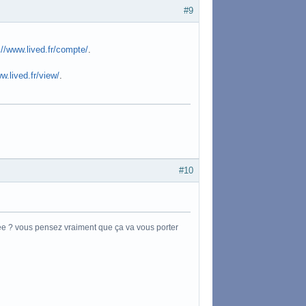
#9
://www.lived.fr/compte/
.
w.lived.fr/view/
.
#10
rée ? vous pensez vraiment que ça va vous porter