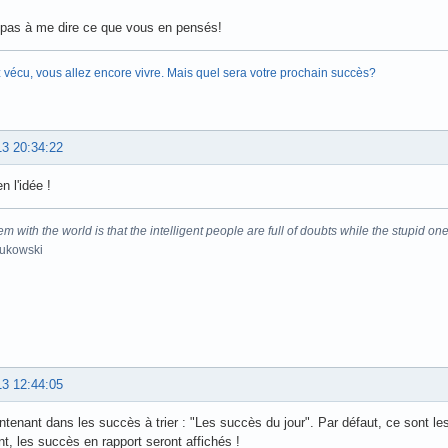
 pas à me dire ce que vous en pensés!
 vécu, vous allez encore vivre. Mais quel sera votre prochain succès?
13 20:34:22
n l'idée !
m with the world is that the intelligent people are full of doubts while the stupid one
Bukowski
13 12:44:05
intenant dans les succès à trier : "Les succès du jour". Par défaut, ce sont le
, les succès en rapport seront affichés !