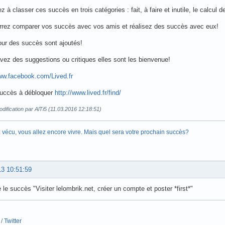
z à classer ces succès en trois catégories : fait, à faire et inutile, le calcu
rrez comparer vos succès avec vos amis et réalisez des succès avec eux!
ur des succès sont ajoutés!
vez des suggestions ou critiques elles sont les bienvenue!
ww.facebook.com/Lived.fr
succès à débloquer
http://www.lived.fr/find/
dification par AlTi5 (11.03.2016 12:18:51)
 vécu, vous allez encore vivre. Mais quel sera votre prochain succès?
13 10:51:59
 le succès "Visiter lelombrik.net, créer un compte et poster *first*"
/
Twitter