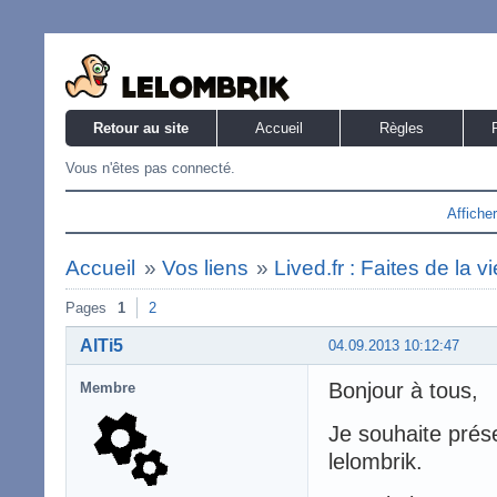
Retour au site
Accueil
Règles
Vous n'êtes pas connecté.
Affiche
Accueil
»
Vos liens
»
Lived.fr : Faites de la v
Pages
1
2
AlTi5
04.09.2013 10:12:47
Bonjour à tous,
Membre
Je souhaite prés
lelombrik.