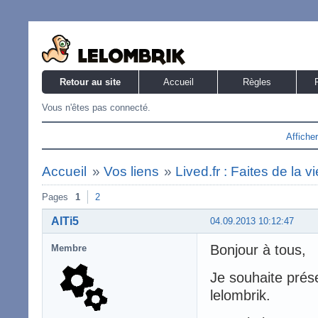
Retour au site
Accueil
Règles
Vous n'êtes pas connecté.
Affiche
Accueil
»
Vos liens
»
Lived.fr : Faites de la v
Pages
1
2
AlTi5
04.09.2013 10:12:47
Bonjour à tous,
Membre
Je souhaite prés
lelombrik.