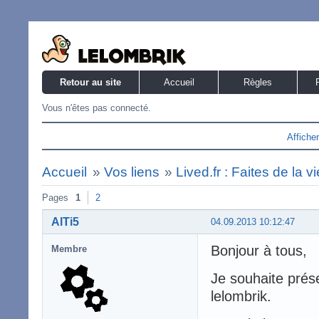
Retour au site
Accueil
Règles
Vous n'êtes pas connecté.
Affiche
Accueil
»
Vos liens
»
Lived.fr : Faites de la v
Pages
1
2
AlTi5
04.09.2013 10:12:47
Bonjour à tous,
Membre
Je souhaite prés
lelombrik.