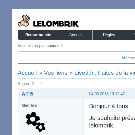
Retour au site
Accueil
Règles
Vous n'êtes pas connecté.
Affiche
Accueil
»
Vos liens
»
Lived.fr : Faites de la v
Pages
1
2
AlTi5
04.09.2013 10:12:47
Bonjour à tous,
Membre
Je souhaite prés
lelombrik.