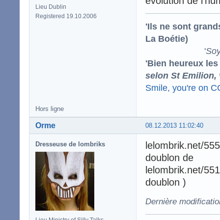
évolution de l'h
Lieu Dublin
Registered 19.10.2006
'Ils ne sont gran
La Boétie)
'
Soy
'Bien heureux les
selon St Emilion,
Smile, you're on 
Hors ligne
Orme
08.12.2013 11:02:40
lelombrik.net/55
Dresseuse de lombriks
doublon de
lelombrik.net/551
doublon )
Dernière modificati
Lieu Ministry of Silly Talks