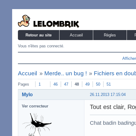
Retour au site
Accueil
Règles
Vous n'êtes pas connecté.
Affiche
Accueil
»
Merde.. un bug !
»
Fichiers en dou
Pages
1
46
47
48
49
50
51
Mylo
26.11.2013 17:15:04
Tout est clair, Ro
Ver correcteur
Chat badin ba
ding