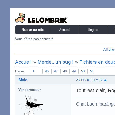
Retour au site
Accueil
Règles
Vous n'êtes pas connecté.
Affiche
Accueil
»
Merde.. un bug !
»
Fichiers en dou
Pages
1
46
47
48
49
50
51
Mylo
26.11.2013 17:15:04
Tout est clair, Ro
Ver correcteur
Chat badin ba
ding