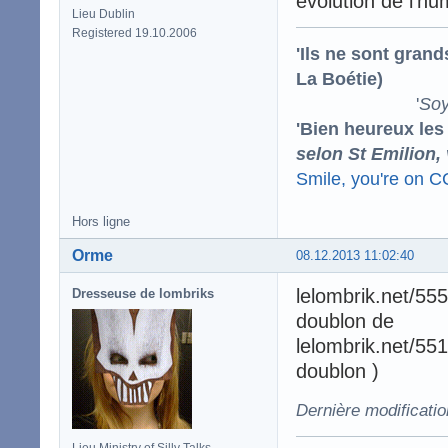
évolution de l'h
Lieu Dublin
Registered 19.10.2006
'Ils ne sont gran
La Boétie)
'
Soy
'Bien heureux les
selon St Emilion,
Smile, you're on 
Hors ligne
Orme
08.12.2013 11:02:40
lelombrik.net/55
Dresseuse de lombriks
doublon de
lelombrik.net/551
doublon )
Dernière modificati
Lieu Ministry of Silly Talks