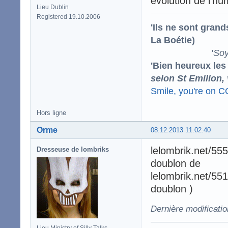
évolution de l'h
Lieu Dublin
Registered 19.10.2006
'Ils ne sont gran
La Boétie)
'
Soy
'Bien heureux les
selon St Emilion,
Smile, you're on 
Hors ligne
Orme
08.12.2013 11:02:40
lelombrik.net/55
Dresseuse de lombriks
doublon de
lelombrik.net/551
doublon )
Dernière modificati
Lieu Ministry of Silly Talks