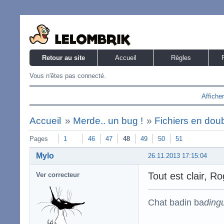
Retour au site
Accueil
Règles
Vous n'êtes pas connecté.
Affiche
Accueil
»
Merde.. un bug !
»
Fichiers en dou
Pages
1
46
47
48
49
50
51
Mylo
26.11.2013 17:15:04
Tout est clair, Ro
Ver correcteur
Chat badin ba
ding