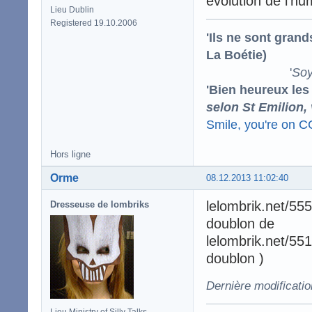
évolution de l'h
Lieu Dublin
Registered 19.10.2006
'Ils ne sont gran
La Boétie)
'
Soy
'Bien heureux les
selon St Emilion,
Smile, you're on 
Hors ligne
Orme
08.12.2013 11:02:40
lelombrik.net/55
Dresseuse de lombriks
doublon de
lelombrik.net/551
doublon )
Dernière modificati
Lieu Ministry of Silly Talks