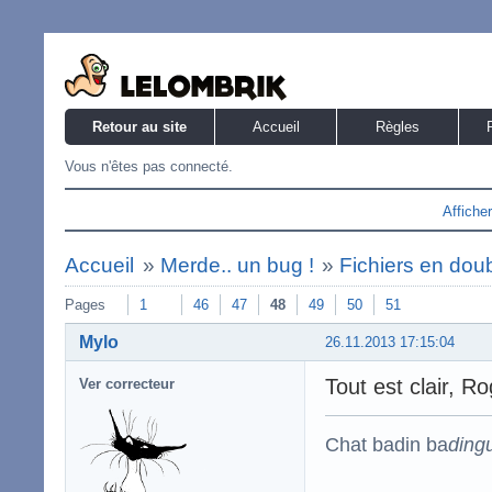
Retour au site
Accueil
Règles
Vous n'êtes pas connecté.
Affiche
Accueil
»
Merde.. un bug !
»
Fichiers en dou
Pages
1
46
47
48
49
50
51
Mylo
26.11.2013 17:15:04
Tout est clair, Ro
Ver correcteur
Chat badin ba
ding