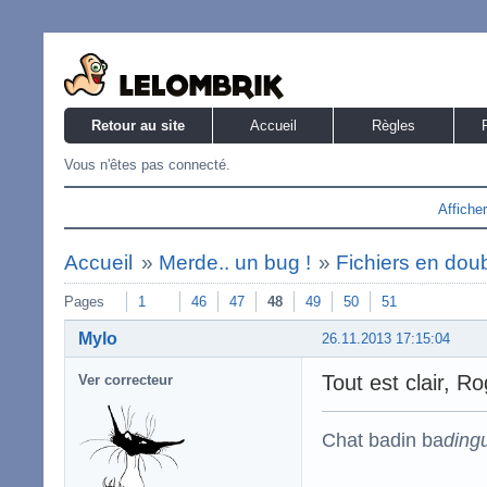
Retour au site
Accueil
Règles
Vous n'êtes pas connecté.
Affiche
Accueil
»
Merde.. un bug !
»
Fichiers en dou
Pages
1
46
47
48
49
50
51
Mylo
26.11.2013 17:15:04
Tout est clair, Ro
Ver correcteur
Chat badin ba
ding