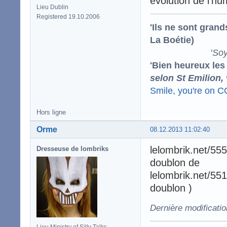
évolution de l'h
Lieu Dublin
Registered 19.10.2006
'Ils ne sont gran
La Boétie)
'
Soy
'Bien heureux les
selon St Emilion,
Smile, you're on 
Hors ligne
Orme
08.12.2013 11:02:40
lelombrik.net/55
Dresseuse de lombriks
doublon de
lelombrik.net/551
doublon )
Dernière modificati
Lieu Ministry of Silly Talks