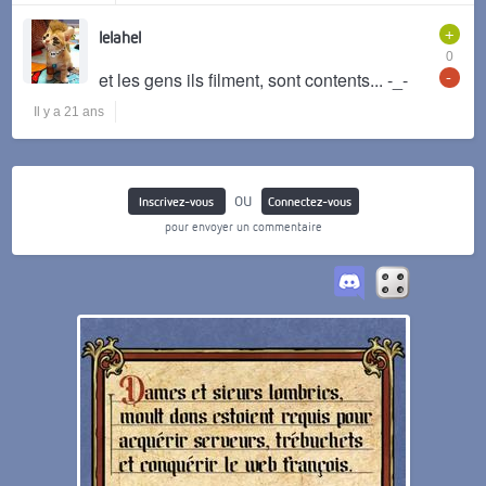
+
lelahel
0
-
et les gens ils filment, sont contents... -_-
Il y a 21 ans
ou
Inscrivez-vous
Connectez-vous
pour envoyer un commentaire