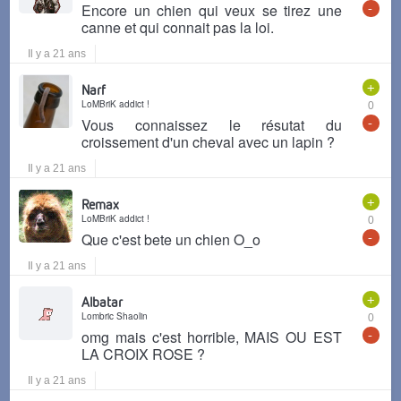
-
Encore un chien qui veux se tirez une
canne et qui connait pas la loi.
Il y a 21 ans
+
Narf
LoMBriK addict !
0
-
Vous connaissez le résutat du
croissement d'un cheval avec un lapin ?
Il y a 21 ans
+
Remax
LoMBriK addict !
0
-
Que c'est bete un chien O_o
Il y a 21 ans
+
Albatar
Lombric Shaolin
0
-
omg mais c'est horrible, MAIS OU EST
LA CROIX ROSE ?
Il y a 21 ans