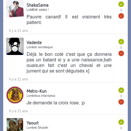
+
ShakaSama
LoMBriK addict !
0
-
Pauvre canard! Il est vraiment très
patient.
Il y a 21 ans
+
Vadente
Lombric ventriloque
0
-
Déjà le bon coté c'est que ça donnera
pas un batard si y a une naissance,bah
ouais,en fait c'est un cheval et une
jument qui se sont déguisés x]
Il y a 21 ans
+
Metro-Kun
Lombricus infantarius
0
-
Je demande la croix rose. :p
Il y a 21 ans
+
Yaourt
Lombric Shaolin
0