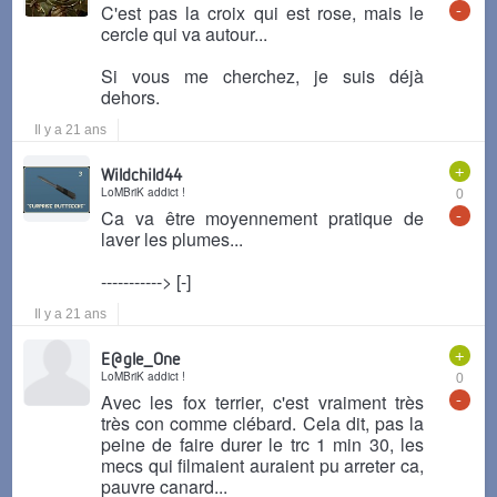
-
C'est pas la croix qui est rose, mais le
cercle qui va autour...
Si vous me cherchez, je suis déjà
dehors.
Il y a 21 ans
+
Wildchild44
LoMBriK addict !
0
-
Ca va être moyennement pratique de
laver les plumes...
-----------> [-]
Il y a 21 ans
+
E@gle_One
LoMBriK addict !
0
-
Avec les fox terrier, c'est vraiment très
très con comme clébard. Cela dit, pas la
peine de faire durer le trc 1 min 30, les
mecs qui filmaient auraient pu arreter ca,
pauvre canard...