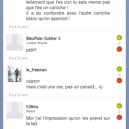
tellement que t'es con tu sais meme pas
que t'es un caniche !
il a du confondre avec l'autre caniche
blanc qu'on apercoit !
Il y a 21 ans
+
Bleuffalo-Soldier 3
Lombric Shaolin
0
-
ptdr!!
Il y a 21 ans
+
le_freeman
0
-
mdrrrrr
mais c'est une oie, pas un canard... x)
Il y a 21 ans
+
h3llmo
Asticot
0
-
Moi j'ai l'impression qu'on les prend sur
le fait