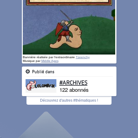
Bannière réalisée par l'extraordinaire
Tzeenchy
Musique par
Middle Ages
Publié dans
#ARCHIVES
122 abonnés
Découvrez d'autres #thématiques !