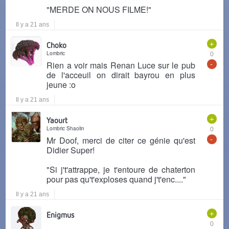
"MERDE ON NOUS FILME!"
Il y a 21 ans
+
Choko
Lombric
0
-
Rien a voir mais Renan Luce sur le pub
de l'acceuil on dirait bayrou en plus
jeune :o
Il y a 21 ans
+
Yaourt
Lombric Shaolin
0
-
Mr Doof, merci de citer ce génie qu'est
Didier Super!
"Si j't'attrappe, je t'entoure de chaterton
pour pas qu't'exploses quand j't'enc...."
Il y a 21 ans
+
Enigmus
0