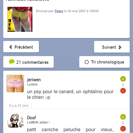
Envoyé par
Tiepo
le 25 mai 2007 à 16h00
Précédent
Suivant
Tri par popularité
Tri chronologique
21 commentaires
+
jeriwen
Lombric
0
-
un psy pour le canard, un ophtalmo pour
le chien :-p
Il y a 21 ans
+
Doof
LoMBriK addict !
0
-
petit caniche peluche pour vieux,