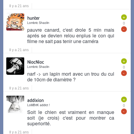
Il y a 21 ans
+
hunter
Lombric Shaolin
0
-
pauvre canard, c'est drole 5 min mais
aprés se devien relou enplus le con qui
filme ne sait pas tenir une caméra
Il y a 21 ans
+
NiocNioc
Lombric Shaolin
0
-
narf -> un lapin mort avec un trou du cul
de 10cm de diamètre ?
Il y a 21 ans
+
addixion
LoMBriK addict !
0
-
Soit le chien est vraiment en manque
soit (je crois) c'est pour montrer ca
superiorité.
Il y a 21 ans