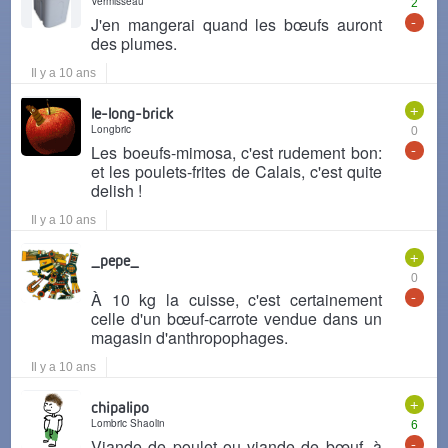
Vermisseau
2
-
J'en mangerai quand les bœufs auront
des plumes.
Il y a 10 ans
+
le-long-brick
Longbric
0
-
Les boeufs-mimosa, c'est rudement bon:
et les poulets-frites de Calais, c'est quite
delish !
Il y a 10 ans
+
_pepe_
0
-
À 10 kg la cuisse, c'est certainement
celle d'un bœuf-carrote vendue dans un
magasin d'anthropophages.
Il y a 10 ans
+
chipalipo
Lombric Shaolin
6
-
Viande de poulet ou viande de bœuf, à