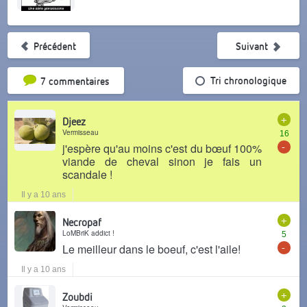
Précédent
Suivant
Tri par popularité
Tri chronologique
7 commentaires
+
Djeez
Vermisseau
16
-
j'espère qu'au moins c'est du bœuf 100%
viande de cheval sinon je fais un
scandale !
Il y a 10 ans
+
Necropaf
LoMBriK addict !
5
-
Le meilleur dans le boeuf, c'est l'aile!
Il y a 10 ans
+
Zoubdi