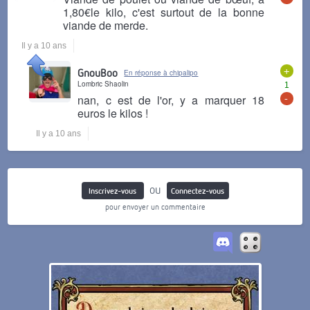
1,80€le kilo, c'est surtout de la bonne
viande de merde.
Il y a 10 ans
+
GnouBoo
En réponse à chipalipo
Lombric Shaolin
1
-
nan, c est de l'or, y a marquer 18
euros le kilos !
Il y a 10 ans
ou
Inscrivez-vous
Connectez-vous
pour envoyer un commentaire