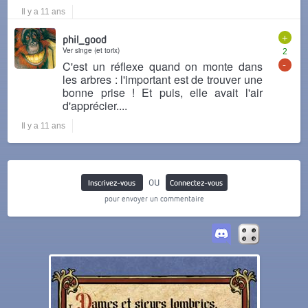
Il y a 11 ans
+
phil_good
Ver singe (et torix)
2
-
C'est un réflexe quand on monte dans
les arbres : l'important est de trouver une
bonne prise ! Et puis, elle avait l'air
d'apprécier....
Il y a 11 ans
ou
Inscrivez-vous
Connectez-vous
pour envoyer un commentaire