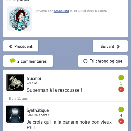
Envoyé par
Ambellina
le 14 juillet 2016 à 14h26
Précédent
Suivant
Tri par popularité
Tri chronologique
3 commentaires
+
trucmoi
Ver d'os
1
-
Superman à la rescousse !
Il y a 11 ans
+
Synth3tique
LoMBriK addict !
4
-
Je crois qu'il a la banane notre bon vieux
Phil.