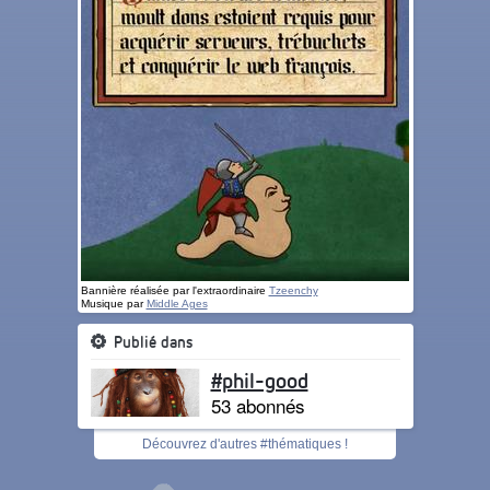
Bannière réalisée par l'extraordinaire
Tzeenchy
Musique par
Middle Ages
Publié dans
#phil-good
53 abonnés
Découvrez d'autres #thématiques !