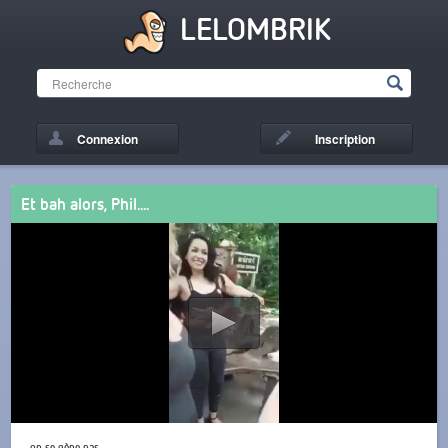
LELOMBRIK
Connexion
Inscription
Et bah alors, Phil....
... on se gène pas