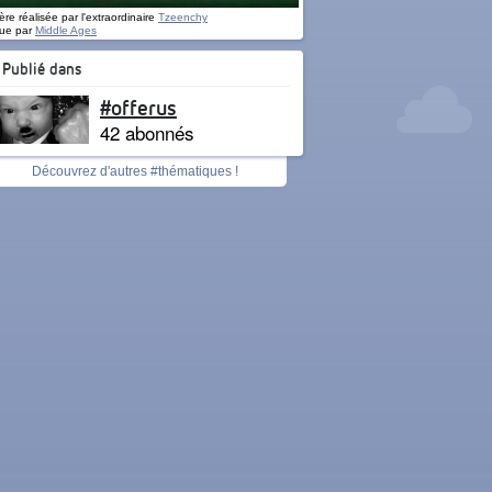
re réalisée par l'extraordinaire
Tzeenchy
ue par
Middle Ages
Publié dans
#offerus
42 abonnés
Découvrez d'autres #thématiques !