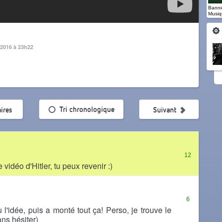
Banniè
Musiq
 2016 à 23h22
ularité
Tri chronologique
ires
Suivant
12
vidéo d'Hitler, tu peux revenir :)
6
l'idée, puis a monté tout ça! Perso, je trouve le
ans hésiter)