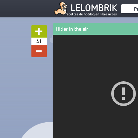
LELOMBRIK
P
recettes de hotdog en libre accès.
Hitler in the air
41