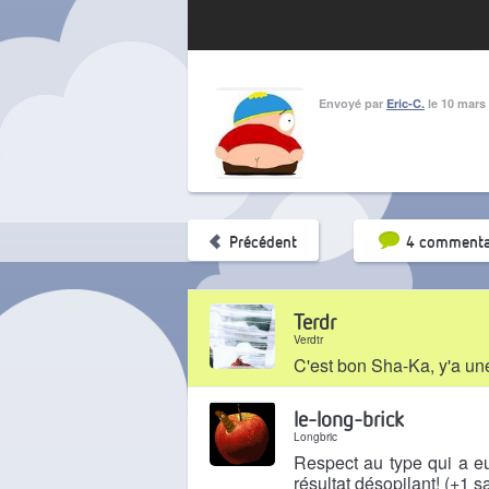
Envoyé par
Eric-C.
le 10 mars
Tri par pop
Précédent
4 commenta
Terdr
Verdtr
C'est bon Sha-Ka, y'a une 
Il y a 11 ans
le-long-brick
Longbric
Respect au type qui a eu 
résultat désopilant! (+1 s