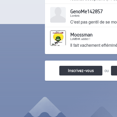
Il y a 11 ans
GenoMe142857
Lombric
C'est pas gentil de se mo
Il y a 11 ans
Moossman
LoMBriK addict !
Il fait vachement efféminé
Il y a 11 ans
Inscrivez-vous
ou