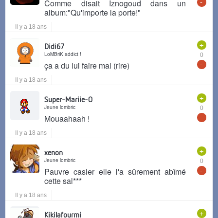
-
Comme disait Iznogoud dans un
album:"Qu'importe la porte!"
Il y a 18 ans
+
Didi67
LoMBriK addict !
0
-
ça a du lui faire mal (rire)
Il y a 18 ans
+
Super-Mariie-O
Jeune lombric
0
-
Mouaahaah !
Il y a 18 ans
+
xenon
Jeune lombric
0
-
Pauvre casier elle l'a sûrement abîmé
cette sal***
Il y a 18 ans
+
Kikilafourmi