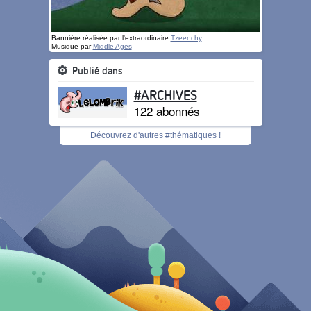
Bannière réalisée par l'extraordinaire
Tzeenchy
Musique par
Middle Ages
Publié dans
#ARCHIVES
122 abonnés
Découvrez d'autres #thématiques !