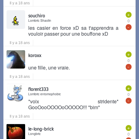
Il y a 18 ans
+
souchiro
Lombric Shaolin
0
-
les casier en force xD sa t'apprendra a
vouloir passer pour une bouffone xD
Il y a 18 ans
+
koroxx
0
-
une fille, une vraie.
Il y a 18 ans
+
florent333
Lombric entomophobic
0
-
*voix stridente*
GooOooOOOOoOOOOO!!! *bim*
Il y a 18 ans
+
le-long-brick
Longbric
0