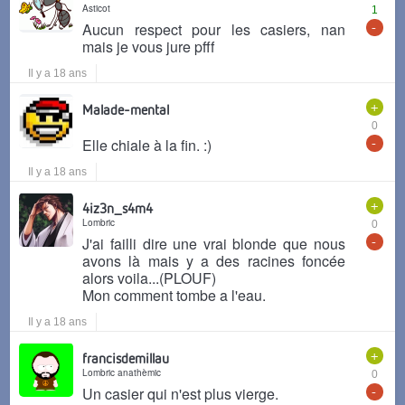
Asticot
1
-
Aucun respect pour les casiers, nan
mais je vous jure pfff
Il y a 18 ans
+
Malade-mental
0
-
Elle chiale à la fin. :)
Il y a 18 ans
+
4iz3n_s4m4
Lombric
0
-
J'ai failli dire une vrai blonde que nous
avons là mais y a des racines foncée
alors voila...(PLOUF)
Mon comment tombe a l'eau.
Il y a 18 ans
+
francisdemillau
Lombric anathèmic
0
-
Un casier qui n'est plus vierge.