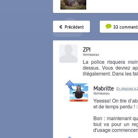
Tri par pop
Précédent
33 commenta
ZPI
Vermisseau
La police risquera moi
dessus. Vous devrez app
illégalement. Dans les fait
Il y a 1 mois
Mabritte
En réponse à 
Vermisseau
Yeesss! On tire d’ab
et de temps perdu ! :-
Bon : maintenant qu
tout va pour un re
d'usage commencent 