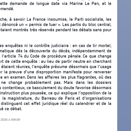
cette demande de longue date via Marine Le Pen, et le
 amendé.
che, à savoir La France insoumise, le Parti socialiste, les
 dénoncé un « permis de tuer ». Les partis du bloc central,
taient montrés très réservés pendant les débats sans pour
s enquêtes ni le contrôle judiciaire : en cas de tir mortel,
omatique dès la découverte du décès, indépendamment de
de l'article 74 du Code de procédure pénale. Ce que change
art de cette enquête : au lieu de partir neutre en cherchant
se étaient réunies, l'enquête présume désormais que l'usage
rter la preuve d'une disproportion manifeste pour renverser
e en examen. Dans les affaires les plus flagrantes, où des
sue ne change probablement pas. Mais dans les dossiers
es contentieux, ce basculement du doute favorise désormais
 instruction plus poussée, ce qui explique l'opposition de la
 la magistrature, du Barreau de Paris et d'organisations
istinguant cet effet juridique réel du calendrier et de la
ué ce débat.
et 2026 à 09h09