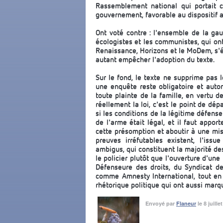
Rassemblement national qui portait 
gouvernement, favorable au dispositif
Ont voté contre : l'ensemble de la gau
écologistes et les communistes, qui ont
Renaissance, Horizons et le MoDem, s'é
autant empêcher l'adoption du texte.
Sur le fond, le texte ne supprime pas le
une enquête reste obligatoire et aut
toute plainte de la famille, en vertu 
réellement la loi, c'est le point de dép
si les conditions de la légitime défen
de l'arme était légal, et il faut appo
cette présomption et aboutir à une mis
preuves irréfutables existent, l'is
ambigus, qui constituent la majorité d
le policier plutôt que l'ouverture d'une
Défenseure des droits, du Syndicat de
comme Amnesty International, tout en d
rhétorique politique qui ont aussi marq
Envoyé par
Flaneur
le 8 juill