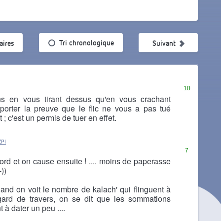
ularité
Tri chronologique
ires
Suivant
10
ns en vous tirant dessus qu'en vous crachant
orter la preuve que le flic ne vous a pas tué
 ; c'est un permis de tuer en effet.
ZPI
7
ord et on cause ensuite ! .... moins de paperasse
))
and on voit le nombre de kalach' qui flinguent à
gard de travers, on se dit que les sommations
à dater un peu ....