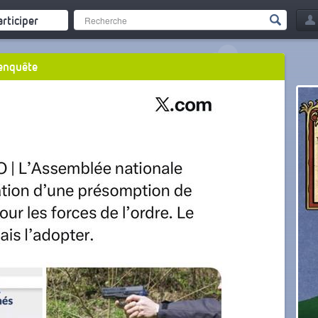
articiper
 enquête