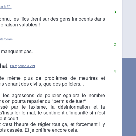
se à ZPI
3
connu, les flics tirent sur des gens innocents dans
e raison valables !
sterbeam
2
e manquent pas.
hat
En réponse à ZPI
4
 de même plus de problèmes de meurtres et
s venant des civils, que des policiers...
u les agressons de policier égalera le nombre
ns on pourra reparler du "permis de tuer"
aissé par le laxisme, la désinformation et la
s'installer le mal, le sentiment d'impunité si n'est
out court.
 c'est l'heure de régler tout ça, et forcement l y
ts cassés. Et je préfère encore cela.