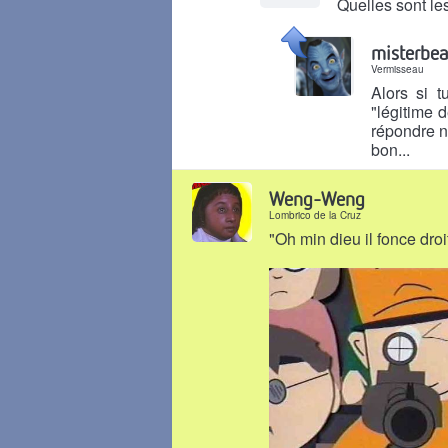
Quelles sont les
Il y a 1 mois
misterbe
Vermisseau
Alors si t
"légitime d
répondre n
bon...
Il y a 1 mois
Weng-Weng
Lombrico de la Cruz
"Oh min dieu il fonce droi