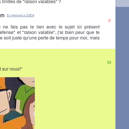
 limites de "raison valables" ?
am
En réponse à OSEA
-2
u ne fais pas le lien avec le sujet ici présent
efense" et "raison valable", j'ai bien peur que te
e soit juste qu'une perte de temps pour moi, mais
33
t sur nous!"