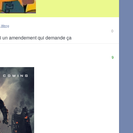
g-Weng
0
y ai un amendement qui demande ça
9