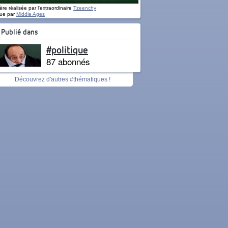
re réalisée par l'extraordinaire
Tzeenchy
ue par
Middle Ages
Publié dans
#politique
87 abonnés
Découvrez d'autres #thématiques !