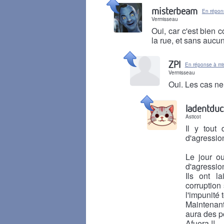
Il y a 1 mois
misterbeam
En répon
Vermisseau
Oui, car c'est bien 
la rue, et sans aucun
Il y a 1 mois
ZPI
En réponse à mi
Vermisseau
Oui. Les cas n
Il y a 1 mois
ladentduc
Asticot
Il y tout
d'agression
Le jour o
d'agressio
Ils ont l
corruption 
l'impunité t
Maintenant
aura des po
Afuera !!