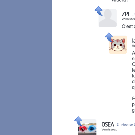
Il y a 1 mois
ZPI
En
Vermisse
C'est 
Il y a 1 mois
l
As
A
s
O
l
l
d
q
É
p
g
Il y a 1 mois
OSEA
En réponse 
Vermisseau