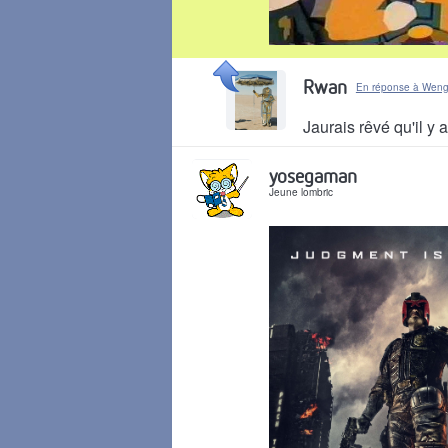
Il y a 1 mois
Rwan
En réponse à Wen
Jaurais rêvé qu'il 
Il y a 1 mois
yosegaman
Jeune lombric