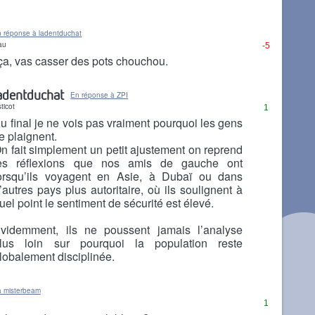
 réponse à ladentduchat
au
-5
ça, vas casser des pots chouchou.
adentduchat
En réponse à ZPI
ticot
1
u final je ne vois pas vraiment pourquoi les gens
e plaignent.
n fait simplement un petit ajustement on reprend
es réflexions que nos amis de gauche ont
orsqu’ils voyagent en Asie, à Dubaï ou dans
’autres pays plus autoritaire, où ils soulignent à
uel point le sentiment de sécurité est élevé.
videmment, ils ne poussent jamais l’analyse
lus loin sur pourquoi la population reste
lobalement disciplinée.
à misterbeam
1