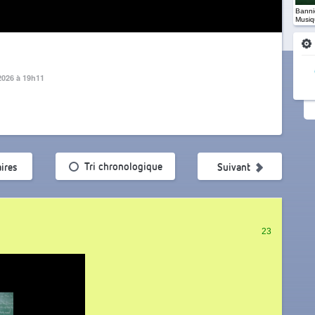
Banniè
Musiq
 2026 à 19h11
ularité
Tri chronologique
ires
Suivant
23