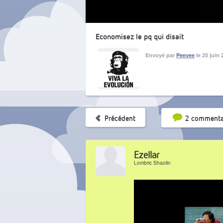
Economisez le pq qui disait
Envoyé par
Peevee
le 25 juin
Tri par pop
Précédent
2 commenta
Ezellar
Lombric Shaolin