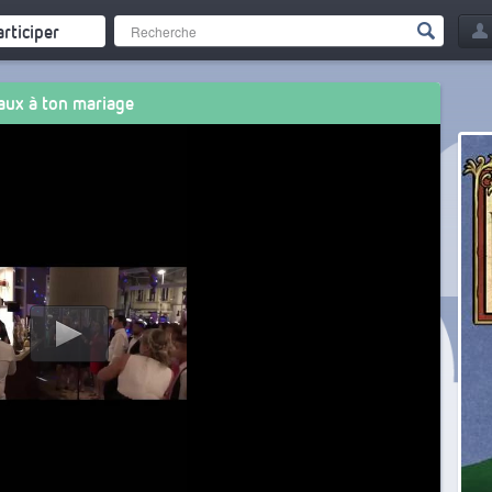
articiper
aux à ton mariage