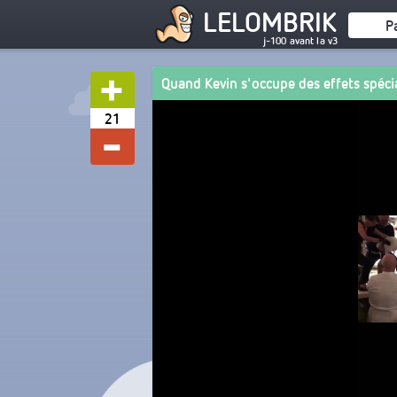
LELOMBRIK
P
j-100 avant la v3
Quand Kevin s'occupe des effets spéci
21