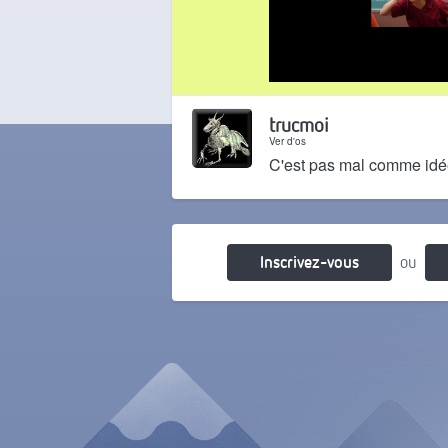
Il y a 2 mois
trucmoi
Ver d'os
C'est pas mal comme idé
Il y a 2 mois
Inscrivez-vous
ou