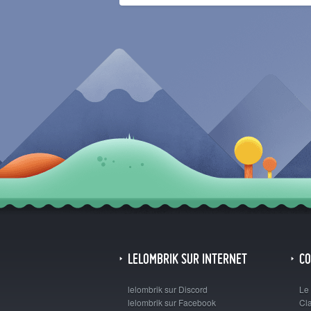
LELOMBRIK SUR INTERNET
C
lelombrik sur Discord
Le
lelombrik sur Facebook
Cl