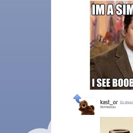
Il y a 2 mois
kast_or
En répon
Vermisseau