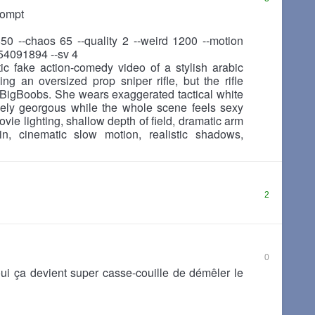
rompt
850 --chaos 65 --quality 2 --weird 1200 --motion
854091894 --sv 4
tic fake action-comedy video of a stylish arabic
g an oversized prop sniper rifle, but the rifle
of BigBoobs. She wears exaggerated tactical white
ely georgous while the whole scene feels sexy
vie lighting, shallow depth of field, dramatic arm
kin, cinematic slow motion, realistic shadows,
2
0
 oui ça devient super casse-couille de démêler le