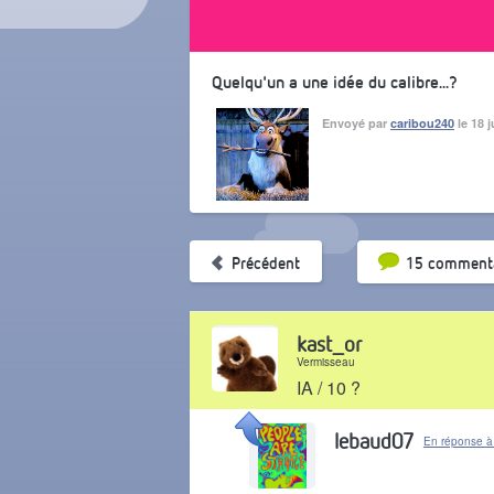
Quelqu'un a une idée du calibre...?
Envoyé par
caribou240
le 18 
Tri par pop
Précédent
15 commenta
kast_or
Vermisseau
IA / 10 ?
Il y a 2 mois
lebaud07
En réponse à