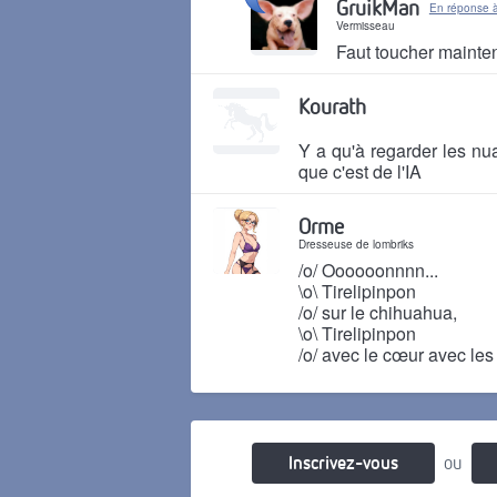
GruikMan
En réponse 
Vermisseau
Faut toucher mainten
Il y a 2 mois
Kourath
Y a qu'à regarder les nu
que c'est de l'IA
Il y a 2 mois
Orme
Dresseuse de lombriks
/o/ Oooooonnnn...
\o\ Tirelipinpon
/o/ sur le chihuahua,
\o\ Tirelipinpon
/o/ avec le cœur avec les
Il y a 2 mois
Inscrivez-vous
ou