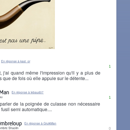
En réponse à kast_or
1
 j'ai quand même l'impression qu'il y a plus de
 que de fois où elle appuie sur le détente...
kMan
En réponse à lebaud07
au
1
parler de la poignée de culasse non nécessaire
 fusil semi automatique....
mbreloup
En réponse à GruikMan
ombric Shaolin
0