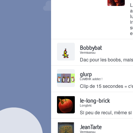
L
a
l
i
s
e
Il y a 2 mois
Bobbybat
Vermisseau
Dac pour les boobs, mai
Il y a 2 mois
glurp
LoMBriK addict !
Clip de 15 secondes = c'e
Il y a 2 mois
le-long-brick
Longbric
Si peu de recul, même si c
Il y a 2 mois
JeanTarte
Vermisseau