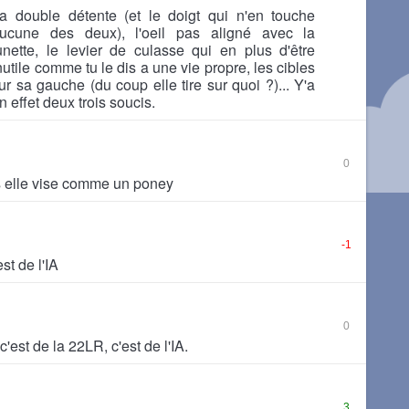
a double détente (et le doigt qui n'en touche
ucune des deux), l'oeil pas aligné avec la
unette, le levier de culasse qui en plus d'être
nutile comme tu le dis a une vie propre, les cibles
ur sa gauche (du coup elle tire sur quoi ?)... Y'a
n effet deux trois soucis.
0
s elle vise comme un poney
-1
st de l'IA
0
'est de la 22LR, c'est de l'IA.
3