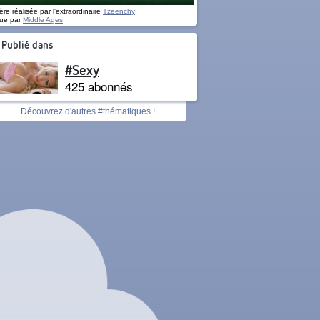
re réalisée par l'extraordinaire
Tzeenchy
ue par
Middle Ages
Publié dans
#Sexy
425 abonnés
Découvrez d'autres #thématiques !