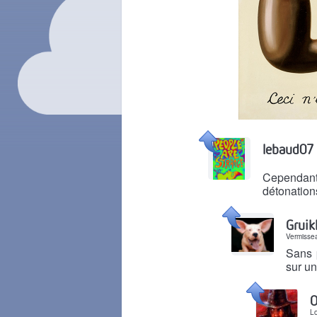
Il y a 2 mois
lebaud07
Cependant,
détonations
Il y a 2 mois
Grui
Vermisse
Sans 
sur un
Il y a 2 mois
O
L