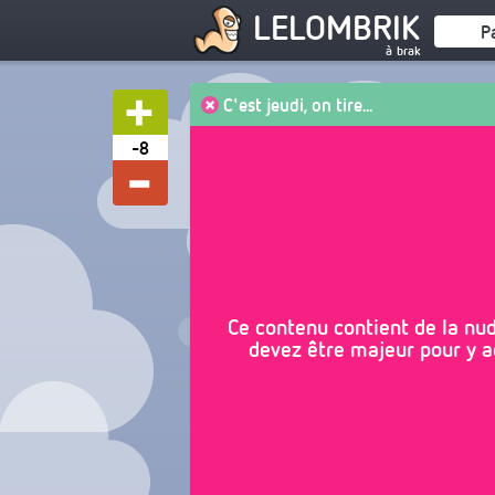
LELOMBRIK
P
à brak
C'est jeudi, on tire...
-8
Ce contenu contient de la nudi
devez être majeur pour y ac