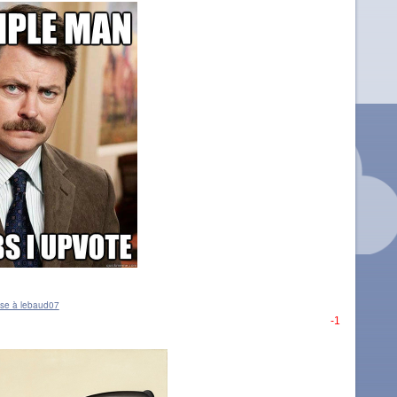
se à lebaud07
-1