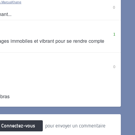
à MarcusKhaine
0
ant...
1
ages immobiles et vibrant pour se rendre compte
0
 bras
Connectez-vous
pour envoyer un commentaire