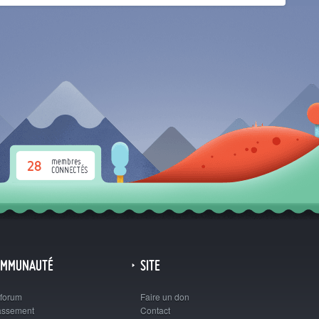
28
OMMUNAUTÉ
SITE
 forum
Faire un don
assement
Contact