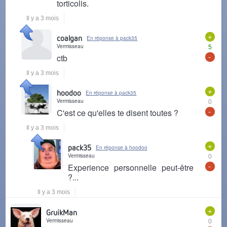
torticolis.
Il y a 3 mois
+
coalgan
En réponse à pack35
Vermisseau
5
-
ctb
Il y a 3 mois
+
hoodoo
En réponse à pack35
Vermisseau
0
-
C'est ce qu'elles te disent toutes ?
Il y a 3 mois
+
pack35
En réponse à hoodoo
Vermisseau
0
-
Experience personnelle peut-être
?...
Il y a 3 mois
+
GruikMan
Vermisseau
0