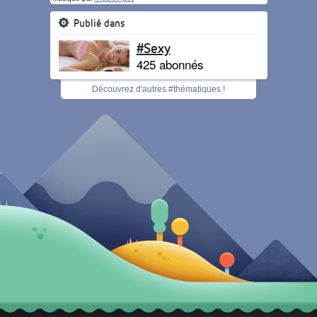
Publié dans
#Sexy
425 abonnés
Découvrez d'autres #thématiques !