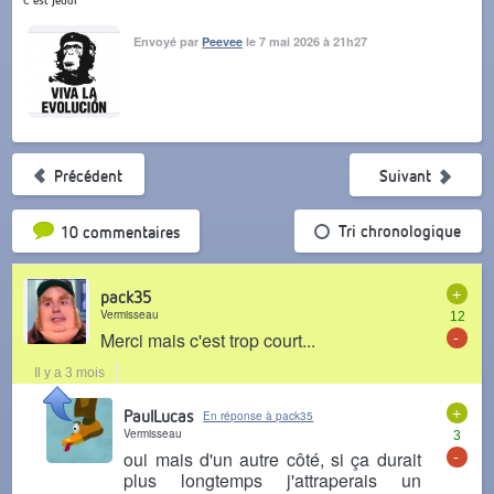
Envoyé par
Peevee
le 7 mai 2026 à 21h27
Précédent
Suivant
Tri par popularité
Tri chronologique
10 commentaires
+
pack35
Vermisseau
12
-
Merci mais c'est trop court...
Il y a 3 mois
+
PaulLucas
En réponse à pack35
Vermisseau
3
-
oui mais d'un autre côté, si ça durait
plus longtemps j'attraperais un