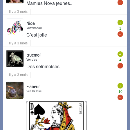
-
Mamies Nova jeunes..
Il y a 3 mois
+
Nioa
Vermisseau
1
-
C’est jolie
Il y a 3 mois
+
trucmoi
Ver d'os
4
-
Des seinmoises
Il y a 3 mois
+
Flaneur
Ver TikToké
10
-