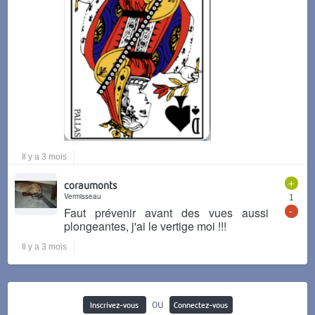
Il y a 3 mois
+
coraumonts
Vermisseau
1
-
Faut prévenir avant des vues aussi
plongeantes, j'ai le vertige moi !!!
Il y a 3 mois
ou
Inscrivez-vous
Connectez-vous