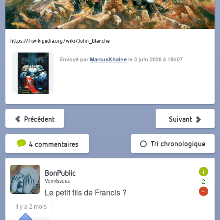
https://fr.wikipedia.org/wiki/John_Blanche
Envoyé par
MarcusKhaine
le 3 juin 2026 à 18h07
Précédent
Suivant
Tri par popularité
Tri chronologique
4 commentaires
+
BonPublic
Vermisseau
2
-
Le petit fils de Francis ?
Il y a 2 mois