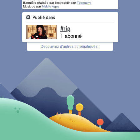
Bannière réalisée par l'extraordinaire
Tzeenchy
Musique par
Middle Ages
Publié dans
#rip
1 abonné
Découvrez d'autres #thématiques !