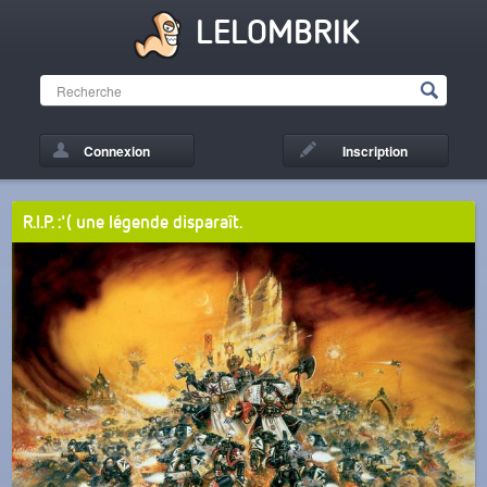
LELOMBRIK
Connexion
Inscription
R.I.P. :'( une légende disparaît.