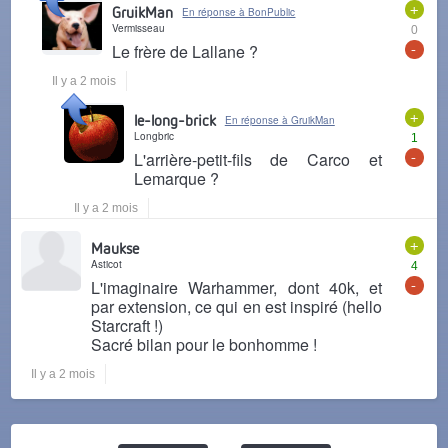
+
GruikMan
En réponse à BonPublic
Vermisseau
0
-
Le frère de Lallane ?
Il y a 2 mois
+
le-long-brick
En réponse à GruikMan
Longbric
1
-
L'arrière-petit-fils de Carco et
Lemarque ?
Il y a 2 mois
+
Maukse
Asticot
4
-
L'imaginaire Warhammer, dont 40k, et
par extension, ce qui en est inspiré (hello
Starcraft !)
Sacré bilan pour le bonhomme !
Il y a 2 mois