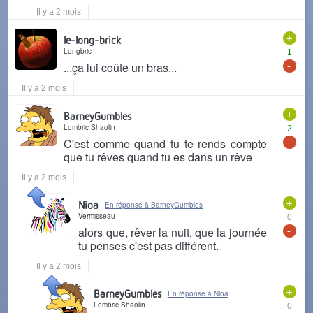
Il y a 2 mois
+
le-long-brick
Longbric
1
-
...ça lui coûte un bras...
Il y a 2 mois
+
BarneyGumbles
Lombric Shaolin
2
-
C'est comme quand tu te rends compte
que tu rêves quand tu es dans un rêve
Il y a 2 mois
+
Nioa
En réponse à BarneyGumbles
Vermisseau
0
-
alors que, rêver la nuit, que la journée
tu penses c'est pas différent.
Il y a 2 mois
+
BarneyGumbles
En réponse à Nioa
Lombric Shaolin
0