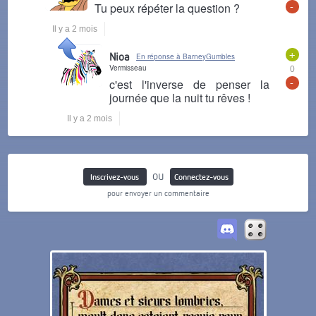
-
Tu peux répéter la question ?
Il y a 2 mois
+
Nioa
En réponse à BarneyGumbles
Vermisseau
0
-
c'est l'inverse de penser la
journée que la nuit tu rêves !
Il y a 2 mois
ou
Inscrivez-vous
Connectez-vous
pour envoyer un commentaire