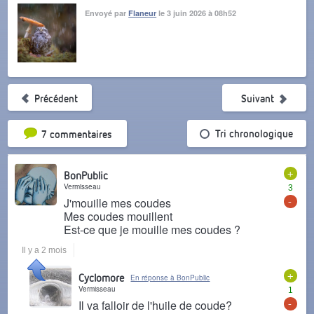
Envoyé par
Flaneur
le 3 juin 2026 à 08h52
Précédent
Suivant
Tri par popularité
Tri chronologique
7 commentaires
+
BonPublic
Vermisseau
3
-
J'mouille mes coudes
Mes coudes mouillent
Est-ce que je mouille mes coudes ?
Il y a 2 mois
+
Cyclomore
En réponse à BonPublic
Vermisseau
1
-
Il va falloir de l'huile de coude?