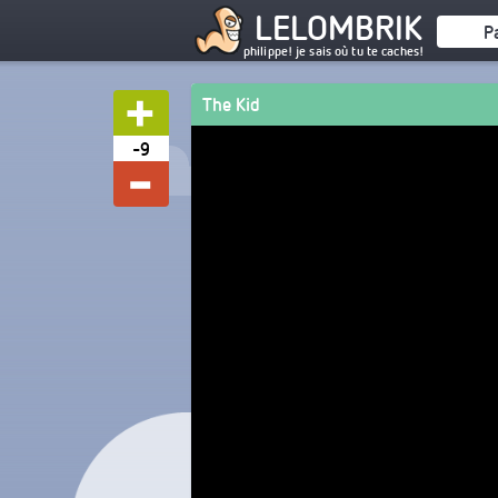
LELOMBRIK
P
philippe! je sais où tu te caches!
The Kid
-9