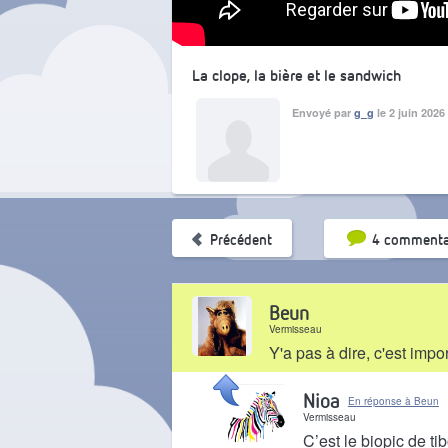
La clope, la bière et le sandwich
Envoyé par
g_g
le 2 juin 2026
Tri par pop
Précédent
4 commenta
Beun
Vermisseau
Y'a pas à dire, c'est impo
Il y a 2 mois
Nioa
En réponse à Beun
Vermisseau
C’est le biopic de ti