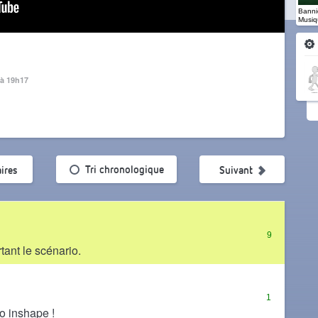
Banniè
Musiq
 à 19h17
ularité
Tri chronologique
ires
Suivant
9
rtant le scénario.
1
bo inshape !