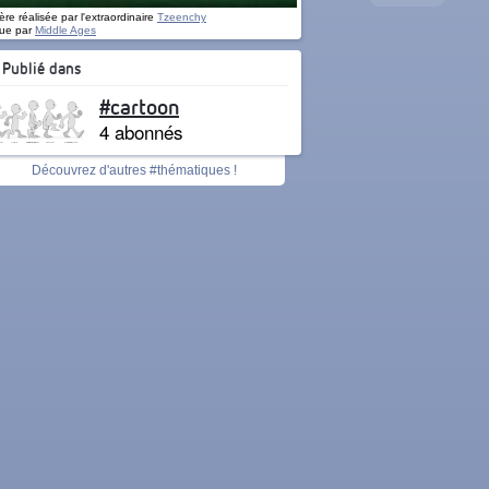
re réalisée par l'extraordinaire
Tzeenchy
ue par
Middle Ages
Publié dans
#cartoon
4 abonnés
Découvrez d'autres #thématiques !