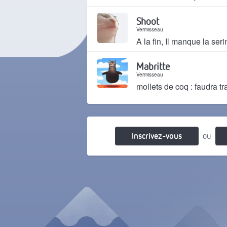
Il y a 2 mois
Shoot
Vermisseau
A la fin, Il manque la ser
Il y a 2 mois
Mabritte
Vermisseau
mollets de coq : faudra trav
Il y a 2 mois
Inscrivez-vous
ou