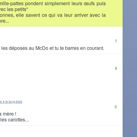
mille-pattes pondent simplement leurs œufs puis
ec les petits"
onnes, elle savent ce qui va leur arriver avec la
re...
7
u les déposes au McDo et tu te barres en courant.
6
 à le-long-brick
5
ta mère !
les carottes...