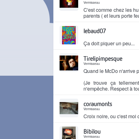
Vermisseau
C'est comme chez les hum
parents ( et leurs porte fe
Il y a 2 mois
lebaud07
Ça doit piquer un peu...
Il y a 2 mois
Tirelipimpesque
Vermisseau
Quand le McDo n'arrive p
(Je trouve ça tellemen
n'empêche. Respect à tout
Il y a 2 mois
coraumonts
Vermisseau
Croix noire, ou c'est moi 
Il y a 2 mois
Bibilou
Vermisseau