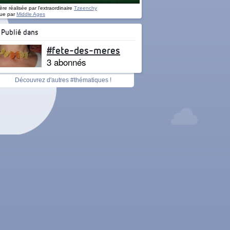
re réalisée par l'extraordinaire
Tzeenchy
ue par
Middle Ages
Publié dans
#fete-des-meres
3 abonnés
Découvrez d'autres #thématiques !