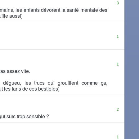
3
ains, les enfants dévorent la santé mentale des
uille aussi)
1
1
as assez vite.
t dégueu, les trucs qui grouillent comme ça,
 les fans de ces bestioles)
2
qui suis trop sensible ?
1