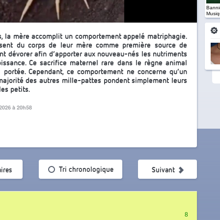
Banniè
Musiq
s, la mère accomplit un comportement appelé matriphagie.
rissent du corps de leur mère comme première source de
ment dévorer afin d’apporter aux nouveau-nés les nutriments
oissance. Ce sacrifice maternel rare dans le règne animal
a portée. Cependant, ce comportement ne concerne qu’un
majorité des autres mille-pattes pondent simplement leurs
es petits.
 2026 à 20h58
ularité
Tri chronologique
ires
Suivant
8