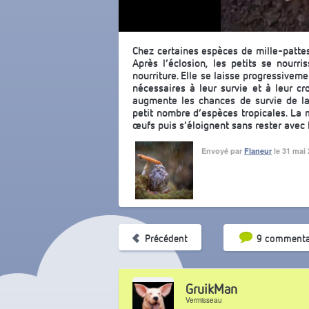
Chez certaines espèces de mille-patte
Après l’éclosion, les petits se nour
nourriture. Elle se laisse progressive
nécessaires à leur survie et à leur cr
augmente les chances de survie de l
petit nombre d’espèces tropicales. La 
œufs puis s’éloignent sans rester avec l
Envoyé par
Flaneur
le 31 mai
Tri par pop
Précédent
9 commenta
GruikMan
Vermisseau