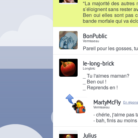
"La majorité des autres 
s’éloignent sans rester av
Ben oui elles sont pas c
bande morfale qui va éclo
Il y a 2 mois
BonPublic
Vermisseau
Pareil pour les gosses, t
Il y a 2 mois
le-long-brick
Longbric
_ Tu l'aimes maman?
_ Ben oui !
_ Reprends en !
Il y a 2 mois
MartyMcFly
En réponse
Vermisseau
- chérie, j'aime pas 
- bah, finis au moins 
Il y a 2 mois
Julius