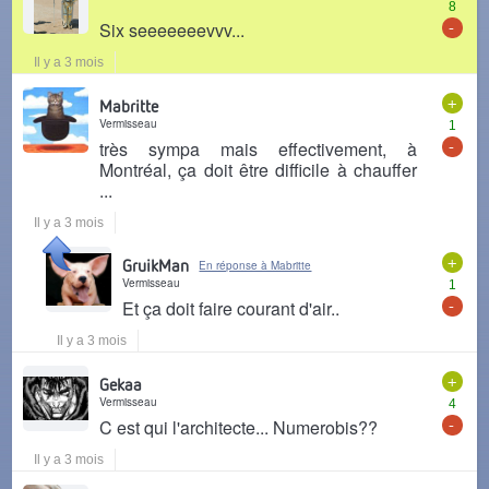
8
-
Six seeeeeeevvv...
Il y a 3 mois
+
Mabritte
Vermisseau
1
-
très sympa mais effectivement, à
Montréal, ça doit être difficile à chauffer
...
Il y a 3 mois
+
GruikMan
En réponse à Mabritte
Vermisseau
1
-
Et ça doit faire courant d'air..
Il y a 3 mois
+
Gekaa
Vermisseau
4
-
C est qui l'architecte... Numerobis??
Il y a 3 mois