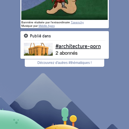
Bannière réalisée par l'extraordinaire
Tzeenchy
Musique par
Middle Ages
Publié dans
#architecture-porn
2 abonnés
Découvrez d'autres #thématiques !