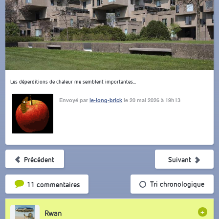
Les déperditions de chaleur me semblent importantes...
Envoyé par
le-long-brick
le 20 mai 2026 à 19h13
Précédent
Suivant
Tri par popularité
Tri chronologique
11 commentaires
+
Rwan