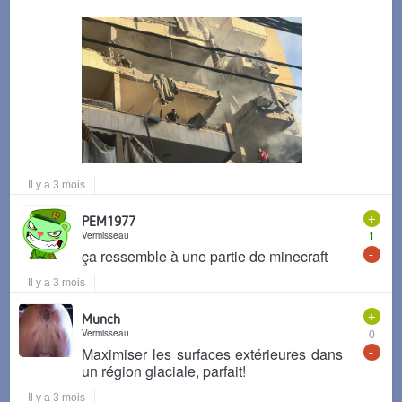
Il y a 3 mois
+
PEM1977
Vermisseau
1
-
ça ressemble à une partie de minecraft
Il y a 3 mois
+
Munch
Vermisseau
0
-
Maximiser les surfaces extérieures dans
un région glaciale, parfait!
Il y a 3 mois