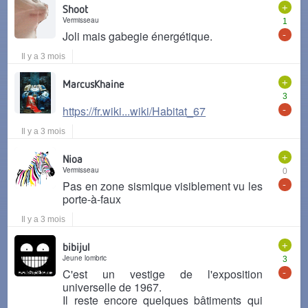
+
Shoot
Vermisseau
1
-
Joli mais gabegie énergétique.
Il y a 3 mois
+
MarcusKhaine
3
-
https://fr.wiki...wiki/Habitat_67
Il y a 3 mois
+
Nioa
Vermisseau
0
-
Pas en zone sismique visiblement vu les
porte-à-faux
Il y a 3 mois
+
bibijul
Jeune lombric
3
-
C'est un vestige de l'exposition
universelle de 1967.
Il reste encore quelques bâtiments qui