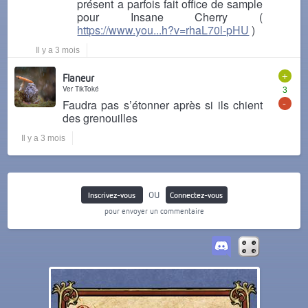
présent a parfois fait office de sample
pour Insane Cherry (
https://www.you...h?v=rhaL70l-pHU
)
Il y a 3 mois
+
Flaneur
Ver TikToké
3
-
Faudra pas s’étonner après si ils chient
des grenouilles
Il y a 3 mois
ou
Inscrivez-vous
Connectez-vous
pour envoyer un commentaire