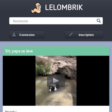
LELOMBRIK
Connexion
Inscription
5H, papa se lève
Beuargh !