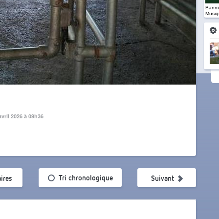
Banniè
Musiq
avril 2026 à 09h36
ularité
Tri chronologique
ires
Suivant