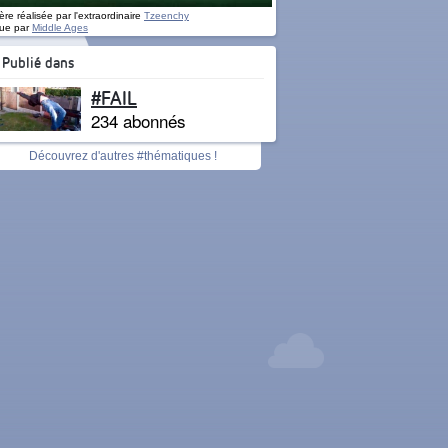
re réalisée par l'extraordinaire
Tzeenchy
ue par
Middle Ages
Publié dans
#FAIL
234 abonnés
Découvrez d'autres #thématiques !