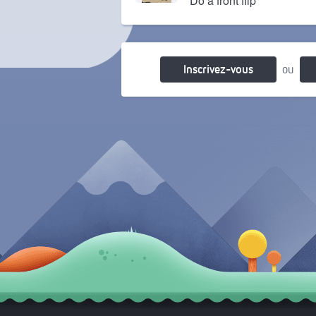
Do a front flip
Il y a 4 mois
Inscrivez-vous
ou