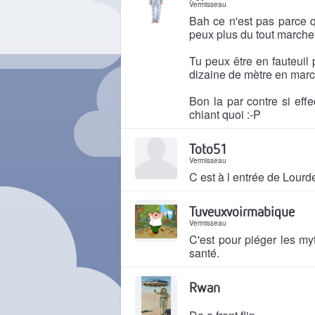
Vermisseau
Bah ce n'est pas parce q
peux plus du tout marcher
Tu peux être en fauteuil 
dizaine de mètre en marc
Bon la par contre si eff
chiant quoi :-P
Il y a 4 mois
Toto51
Vermisseau
C est à l entrée de Lour
Il y a 4 mois
Tuveuxvoirmabique
Vermisseau
C'est pour piéger les my
santé.
Il y a 4 mois
Rwan