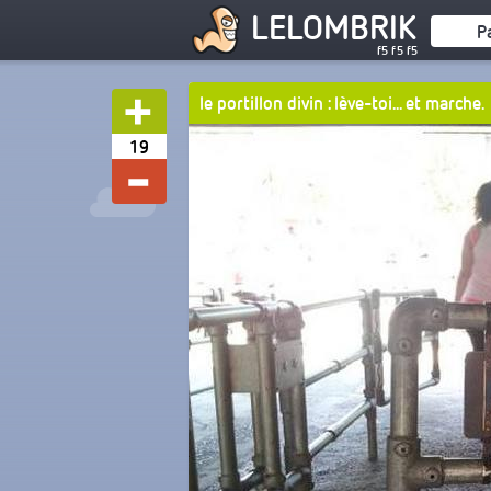
LELOMBRIK
P
f5 f5 f5
le portillon divin : lève-toi... et marche.
19