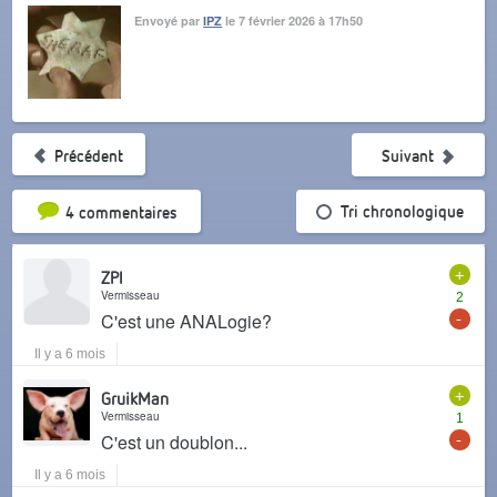
Envoyé par
IPZ
le 7 février 2026 à 17h50
Précédent
Suivant
Tri par popularité
Tri chronologique
4 commentaires
+
ZPI
Vermisseau
2
-
C'est une ANALogie?
Il y a 6 mois
+
GruikMan
Vermisseau
1
-
C'est un doublon...
Il y a 6 mois