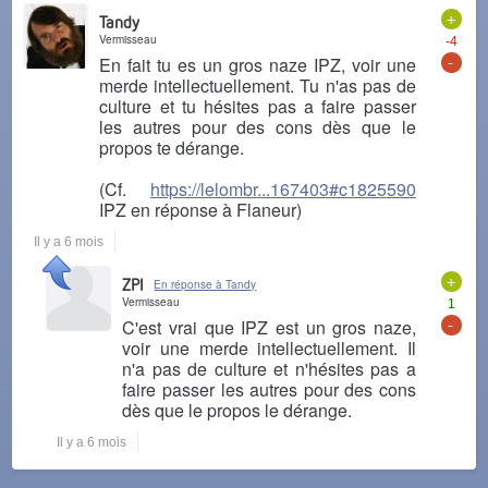
+
Tandy
Vermisseau
-4
-
En fait tu es un gros naze IPZ, voir une
merde intellectuellement. Tu n'as pas de
culture et tu hésites pas a faire passer
les autres pour des cons dès que le
propos te dérange.
(Cf.
https://lelombr...167403#c1825590
IPZ en réponse à Flaneur)
Il y a 6 mois
+
ZPI
En réponse à Tandy
Vermisseau
1
-
C'est vrai que IPZ est un gros naze,
voir une merde intellectuellement. Il
n'a pas de culture et n'hésites pas a
faire passer les autres pour des cons
dès que le propos le dérange.
Il y a 6 mois