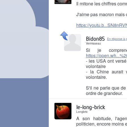
Il mitone les chiffres co
J'aime pas macron mais ce
https://youtu.b...SN8nR
Il y a 7 mois
Bidon85
En réponse à 
Vermisseau
Si je compren
https://open.wh...
- les USA ont versé 
volontaire
- la Chine aurait 
volontaire.
S'il ne parle que de
ordre de grandeur.
Il y a 7 mois
le-long-brick
Longbric
A son habitude, l'age
politicien, encore moins 