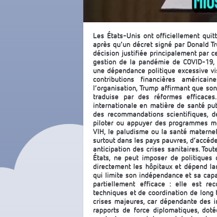
Les États-Unis ont officiellement quit
après qu’un décret signé par Donald Tr
décision justifiée principalement par
gestion de la pandémie de COVID-19, 
une dépendance politique excessive vis
contributions financières américai
l’organisation, Trump affirmant que so
traduise par des réformes efficace
internationale en matière de santé pub
des recommandations scientifiques, d
piloter ou appuyer des programmes mon
VIH, le paludisme ou la santé maternel
surtout dans les pays pauvres, d’accéde
anticipation des crises sanitaires. Tou
États, ne peut imposer de politiques
directement les hôpitaux et dépend la
qui limite son indépendance et sa capa
partiellement efficace : elle est 
techniques et de coordination de long 
crises majeures, car dépendante des 
rapports de force diplomatiques, dot