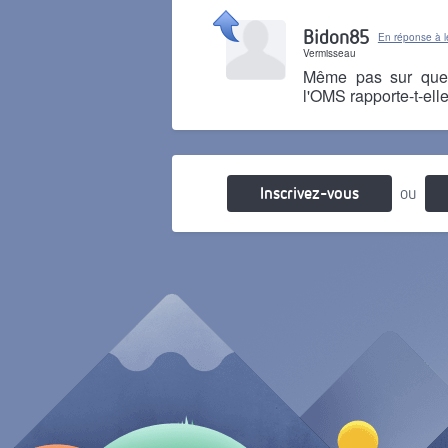
Il y a 7 mois
Bidon85
En réponse à le
Vermisseau
Même pas sur que 
l'OMS rapporte-t-el
Il y a 7 mois
Inscrivez-vous
ou