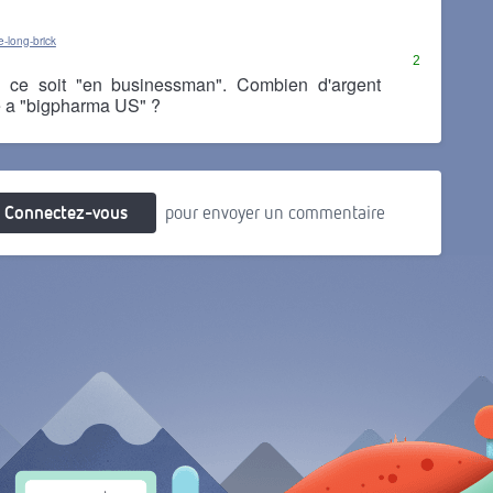
-long-brick
2
ce soit "en businessman". Combien d'argent
le a "bigpharma US" ?
Connectez-vous
pour envoyer un commentaire