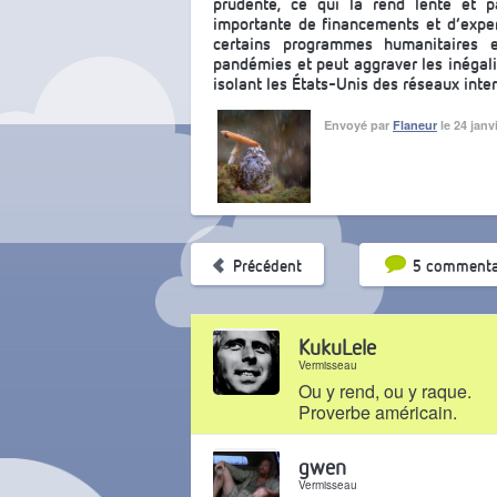
prudente, ce qui la rend lente et p
importante de financements et d’expert
certains programmes humanitaires e
pandémies et peut aggraver les inégali
isolant les États-Unis des réseaux inter
Envoyé par
Flaneur
le 24 janv
Tri par pop
Précédent
5 commenta
KukuLele
Vermisseau
Ou y rend, ou y raque.
Proverbe américain.
Il y a 7 mois
gwen
Vermisseau