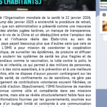
Banniè
Musiq
té l’Organisation mondiale de la santé le 22 janvier 2026,
ump dès janvier 2025 a enclenché la procédure de retrait,
 ce que son administration a présenté comme une mauvaise
des alertes jugées tardives, un manque de transparence,
-à-vis de la Chine et un déséquilibre entre l’ampleur des
nes et l’influence réelle des États-Unis au sein de
n pays payait beaucoup plus que d’autres sans que cela se
s. L’OMS a pour mission de coordonner la coopération
lique, de surveiller les épidémies, de produire et diffuser
e soutenir les systèmes de santé les plus fragiles et de
diaux comme la vaccination, la lutte contre la polio, le
le et infantile, ce qui permet à des millions de personnes,
r à des soins essentiels, à la prévention et à une meilleure
tefois, elle ne dispose d’aucun pouvoir contraignant sur les
 de santé, de confinements ou de sanctions, ne gère pas
rgement de contributions volontaires souvent fléchées, ce
cité d’action. Objectivement, l’OMS fonctionne de manière
reconnue comme utile et compétente dans ses missions
terme, mais elle se révèle structurellement faible face aux
informations fournies par les gouvernements, soumise aux
ée d’un budget limité et contrainte à une communication