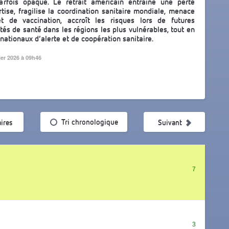
arfois opaque. Le retrait américain entraîne une perte
ise, fragilise la coordination sanitaire mondiale, menace
t de vaccination, accroît les risques lors de futures
tés de santé dans les régions les plus vulnérables, tout en
nationaux d’alerte et de coopération sanitaire.
ier 2026 à 09h46
ularité
Tri chronologique
ires
Suivant
7
3