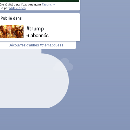
re réalisée par l'extraordinaire
Tzeenchy
ue par
Middle Ages
Publié dans
#trump
6 abonnés
Découvrez d'autres #thématiques !