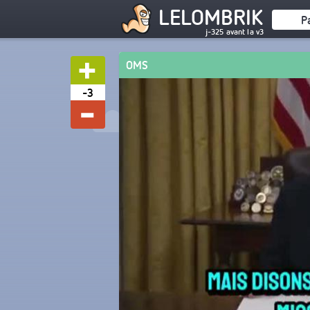
LELOMBRIK
P
j-325 avant la v3
OMS
-3