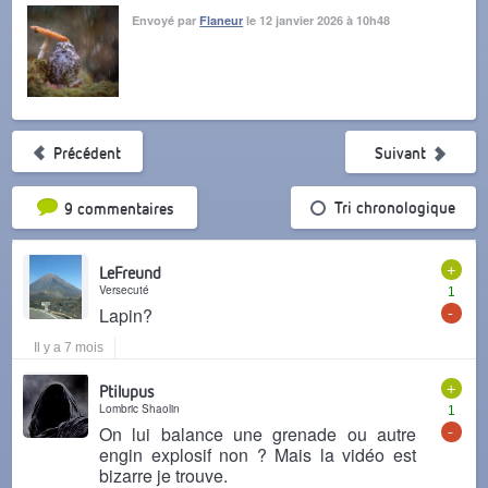
Envoyé par
Flaneur
le 12 janvier 2026 à 10h48
Précédent
Suivant
Tri par popularité
Tri chronologique
9 commentaires
+
LeFreund
Versecuté
1
-
Lapin?
Il y a 7 mois
+
Ptilupus
Lombric Shaolin
1
-
On lui balance une grenade ou autre
engin explosif non ? Mais la vidéo est
bizarre je trouve.