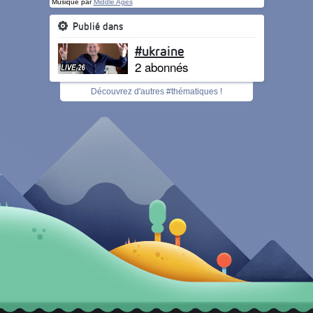
Musique par
Middle Ages
Publié dans
#ukraine
2 abonnés
Découvrez d'autres #thématiques !