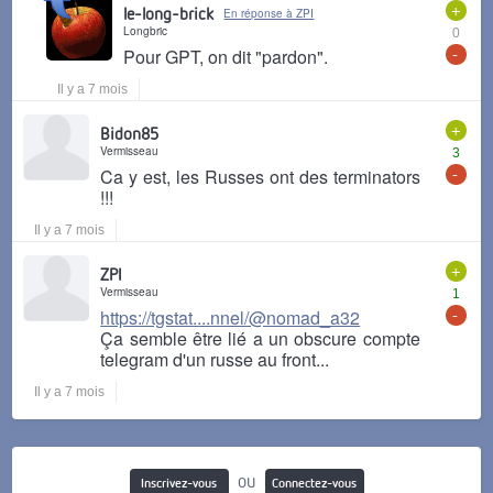
+
le-long-brick
En réponse à ZPI
Longbric
0
-
Pour GPT, on dit "pardon".
Il y a 7 mois
+
Bidon85
Vermisseau
3
-
Ca y est, les Russes ont des terminators
!!!
Il y a 7 mois
+
ZPI
Vermisseau
1
-
https://tgstat....nnel/@nomad_a32
Ça semble être lié a un obscure compte
telegram d'un russe au front...
Il y a 7 mois
ou
Inscrivez-vous
Connectez-vous