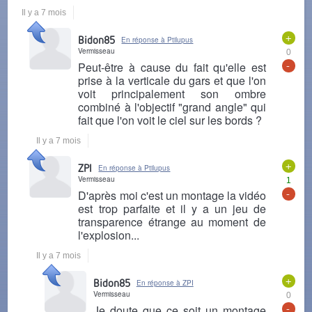
Il y a 7 mois
+
Bidon85
En réponse à Ptilupus
Vermisseau
0
-
Peut-être à cause du fait qu'elle est
prise à la verticale du gars et que l'on
voit principalement son ombre
combiné à l'objectif "grand angle" qui
fait que l'on voit le ciel sur les bords ?
Il y a 7 mois
+
ZPI
En réponse à Ptilupus
Vermisseau
1
-
D'après moi c'est un montage la vidéo
est trop parfaite et il y a un jeu de
transparence étrange au moment de
l'explosion...
Il y a 7 mois
+
Bidon85
En réponse à ZPI
Vermisseau
0
-
Je doute que ce soit un montage