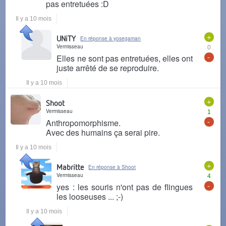
pas entretuées :D
Il y a 10 mois
+
UNiTY
En réponse à yosegaman
Vermisseau
0
-
Elles ne sont pas entretuées, elles ont
juste arrêté de se reproduire.
Il y a 10 mois
+
Shoot
Vermisseau
1
-
Anthropomorphisme.
Avec des humains ça serai pire.
Il y a 10 mois
+
Mabritte
En réponse à Shoot
Vermisseau
4
-
yes : les souris n'ont pas de flingues
les looseuses ... ;-)
Il y a 10 mois