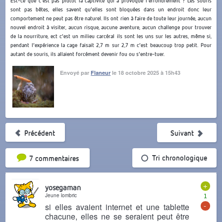
Est-ce que c’est pas plutôt la captivité qui a provoqué l’effondrement ? Les souris
sont pas bêtes, elles savent qu’elles sont bloquées dans un endroit donc leur
comportement ne peut pas être naturel. Ils ont rien à faire de toute leur journée, aucun
nouvel endroit à visiter, aucun risque, aucune aventure, aucun challenge pour trouver
de la nourriture, ect c’est un milieu carcéral ils sont les uns sur les autres, même si,
pendant l’expérience la cage faisait 2,7 m sur 2,7 m c’est beaucoup trop petit. Pour
autant de souris, ils allaient forcément devenir fou ou s’entre-tuer.
Envoyé par
Flaneur
le 18 octobre 2025 à 15h43
Précédent
Suivant
Tri par popularité
Tri chronologique
7 commentaires
+
yosegaman
Jeune lombric
1
-
si elles avaient internet et une tablette
chacune, elles ne se seraient peut être