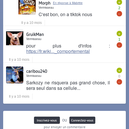
+
Morph
En réponse à Mabritte
Vermisseau
2
-
C'est bon, on a tiktok nous
Il y a 10 mois
+
GruikMan
Vermisseau
1
-
pour plus d'infos :
https://fr.wiki..._comportemental
Il y a 10 mois
+
caribou240
Vermisseau
0
-
Sarkozy ne risquera pas grand chose, il
sera seul dans sa cellule...
Il y a 10 mois
ou
Inscrivez-vous
Connectez-vous
pour envoyer un commentaire