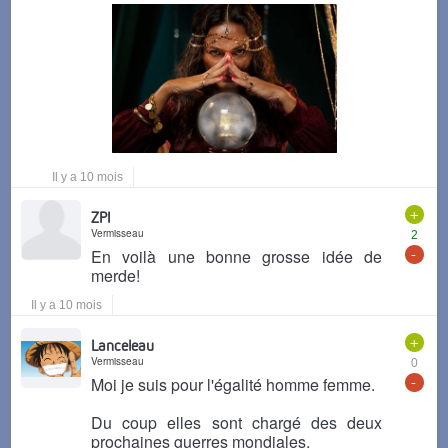
Il y a 10 mois
+
ZPI
Vermisseau
2
-
En voilà une bonne grosse idée de
merde!
Il y a 10 mois
+
Lanceleau
Vermisseau
0
-
Moi je suis pour l'égalité homme femme.
Du coup elles sont chargé des deux
prochaines guerres mondiales.