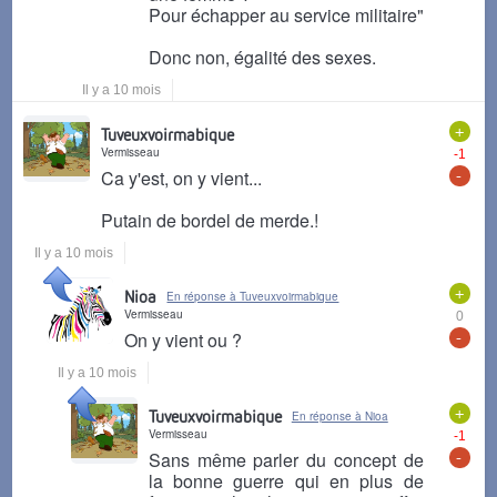
Pour échapper au service militaire"
Donc non, égalité des sexes.
Il y a 10 mois
+
Tuveuxvoirmabique
Vermisseau
-1
-
Ca y'est, on y vient...
Putain de bordel de merde.!
Il y a 10 mois
+
Nioa
En réponse à Tuveuxvoirmabique
Vermisseau
0
-
On y vient ou ?
Il y a 10 mois
+
Tuveuxvoirmabique
En réponse à Nioa
Vermisseau
-1
-
Sans même parler du concept de
la bonne guerre qui en plus de