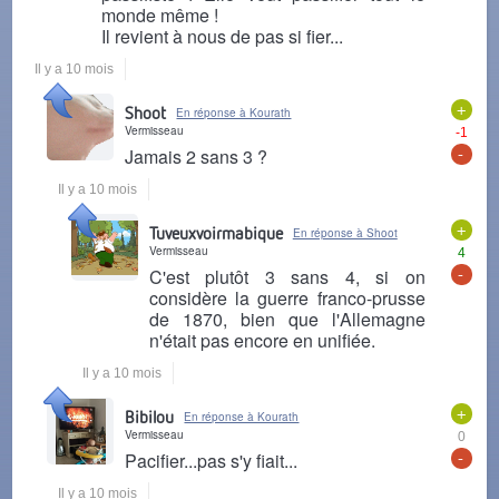
monde même !
Il revient à nous de pas si fier...
Il y a 10 mois
+
Shoot
En réponse à Kourath
Vermisseau
-1
-
Jamais 2 sans 3 ?
Il y a 10 mois
+
Tuveuxvoirmabique
En réponse à Shoot
Vermisseau
4
-
C'est plutôt 3 sans 4, si on
considère la guerre franco-prusse
de 1870, bien que l'Allemagne
n'était pas encore en unifiée.
Il y a 10 mois
+
Bibilou
En réponse à Kourath
Vermisseau
0
-
Pacifier...pas s'y fiait...
Il y a 10 mois