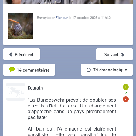
Envoyé par
Flaneur
le 17 octobre 2025 à 11h42
Précédent
Suivant
Tri par popularité
Tri chronologique
14 commentaires
+
Kourath
2
-
"La Bundeswehr prévoit de doubler ses
effectifs d'ici dix ans. Un changement
d'approche dans un pays profondément
pacifiste"
Ah bah oui, l'Allemagne est clairement
passifiste ! Elle veut passifier tout le