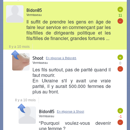
+
Bidon85
Vermisseau
11
-
Il suffit de prendre les gens en âge de
faire leur service en commençant par les
fils/filles de dirigeants politique et les
fils/filles de financier, grandes fortunes ...
Il y a 10 mois
+
Shoot
En réponse à Bidon85
Vermisseau
0
-
Les fils surtout, pas de parité quand il
faut mourir.
En Ukraine s'il y avait une vraie
parité, il y aurait 500.000 femmes de
plus au front.
Il y a 10 mois
+
Bidon85
En réponse à Shoot
Vermisseau
-1
-
"Pourquoi voulez-vous devenir
une femme ?