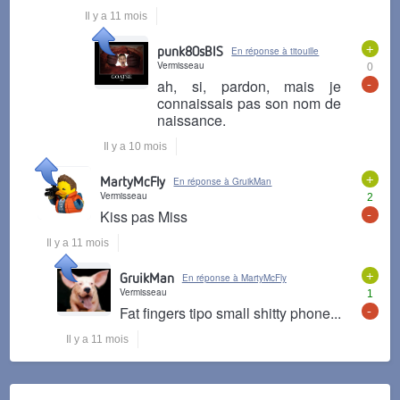
Il y a 11 mois
+
punk80sBIS
En réponse à titouille
Vermisseau
0
-
ah, si, pardon, mais je
connaissais pas son nom de
naissance.
Il y a 10 mois
+
MartyMcFly
En réponse à GruikMan
Vermisseau
2
-
Kiss pas Miss
Il y a 11 mois
+
GruikMan
En réponse à MartyMcFly
Vermisseau
1
-
Fat fingers tipo small shitty phone...
Il y a 11 mois