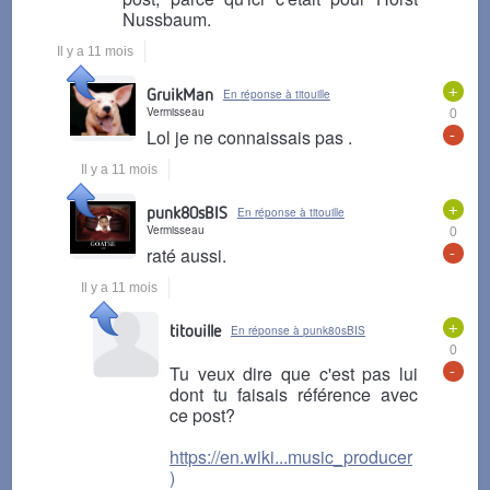
Nussbaum.
Il y a 11 mois
+
GruikMan
En réponse à titouille
Vermisseau
0
-
Lol je ne connaissais pas .
Il y a 11 mois
+
punk80sBIS
En réponse à titouille
Vermisseau
0
-
raté aussi.
Il y a 11 mois
+
titouille
En réponse à punk80sBIS
0
-
Tu veux dire que c'est pas lui
dont tu faisais référence avec
ce post?
https://en.wiki...music_producer
)