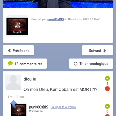
Envoyé par
punk80sBIS
le 16 octobre 2025 à 14h40
Précédent
Suivant
Tri par popularité
Tri chronologique
12 commentaires
+
titouille
4
-
Oh mon Dieu, Kurt Cobain est MORT?!?
Il y a 11 mois
+
punk80sBIS
En réponse à titouille
Vermisseau
0