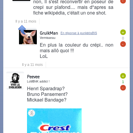
-
non, il s'est reconvertir en poseur de
crepi sur plafond.... mais d"apres sa
fiche wikipédia, c'était un one shot.
Il y a 11 mois
+
GruikMan
En réponse à punk80sBIS
Vermisseau
0
-
En plus la couleur du crépi.. non
mais allô quoi !!!
LoL
Il y a 11 mois
+
Peevee
LoMBriK addict !
1
-
Henri Sparadrap?
Bruno Pansement?
Mickael Bandage?