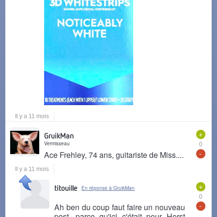
Il y a 11 mois
+
GruikMan
Vermisseau
0
-
Ace Frehley, 74 ans, guitariste de Miss....
Il y a 11 mois
+
titouille
En réponse à GruikMan
0
-
Ah ben du coup faut faire un nouveau
post, parce qu'ici c'était pour Horst