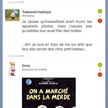
Il y a 11 mois
+
Tuveuxvoirmabique
Vermisseau
0
-
Je savais qu'hasselblad avait fourni les
appareils photos, mais j'savais pas
qu'adidas leur avait filer des bottes.
...Ah! Je suis en train de lire sur wiki que
leur slip venait des chez petit bateau...
Il y a 11 mois
+
Orme
Dresseuse de lombriks
4
-