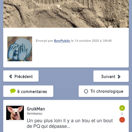
Envoyé par
BonPublic
le 14 octobre 2025 à 18h46
Précédent
Suivant
Tri par popularité
Tri chronologique
6 commentaires
+
GruikMan
Vermisseau
0
-
Un peu plus loin il y a un trou et un bout
de PQ qui dépasse...