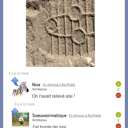
Il y a 11 mois
+
Nioa
En réponse à BonPublic
Vermisseau
2
-
On l'avait relevé sisi !
Il y a 11 mois
+
Tuveuxvoirmabique
En réponse à BonPublic
Vermisseau
1
-
J'ai honte de moi.