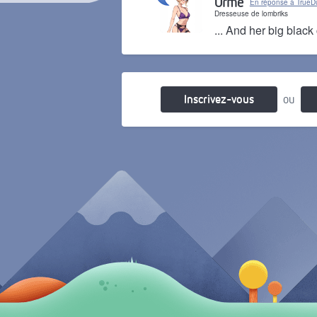
Orme
En réponse à TrueD
Dresseuse de lombriks
... And her big black 
Il y a 1 an
Inscrivez-vous
ou