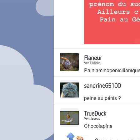
Il y a 1 an
Flaneur
Ver TikToké
Pain aminopénicillaniqu
Il y a 1 an
sandrine65100
peine au pénis ?
Il y a 1 an
TrueDuck
Vermisseau
Chocolapine
Il y a 1 an