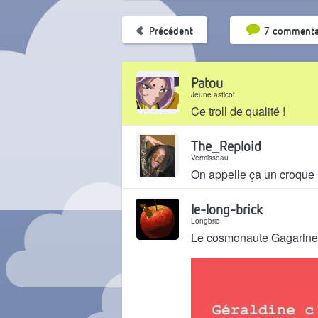
Tri par pop
Précédent
7 commenta
Patou
Jeune asticot
Ce troll de qualité !
Il y a 1 an
The_Reploid
Vermisseau
On appelle ça un croqu
Il y a 1 an
le-long-brick
Longbric
Le cosmonaute Gagarine e