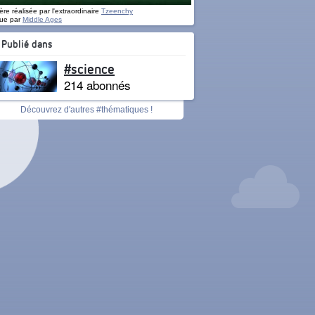
re réalisée par l'extraordinaire
Tzeenchy
ue par
Middle Ages
Publié dans
#science
214 abonnés
Découvrez d'autres #thématiques !