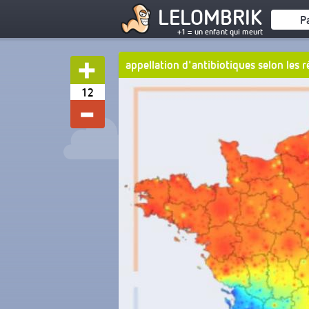
LELOMBRIK
P
+1 = un enfant qui meurt
appellation d'antibiotiques selon les 
12