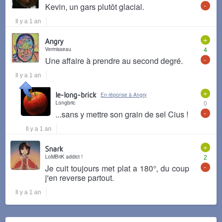
-
Kevin, un gars plutôt glacial.
Il y a 1 an
+
Angry
Vermisseau
4
-
Une affaire à prendre au second degré.
Il y a 1 an
+
le-long-brick
En réponse à Angry
Longbric
0
-
...sans y mettre son grain de sel Cius !
Il y a 1 an
+
Snark
LoMBriK addict !
2
-
Je cuit toujours met plat a 180°, du coup
j'en reverse partout.
Il y a 1 an