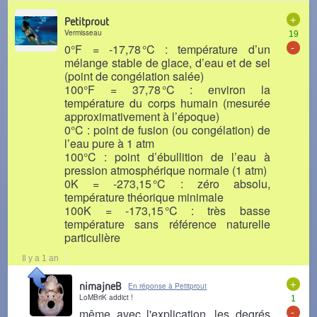
+
Petitprout
Vermisseau
19
-
0°F = -17,78 °C : température d’un
mélange stable de glace, d’eau et de sel
(point de congélation salée)
100°F = 37,78 °C : environ la
température du corps humain (mesurée
approximativement à l’époque)
0°C : point de fusion (ou congélation) de
l’eau pure à 1 atm
100°C : point d’ébullition de l’eau à
pression atmosphérique normale (1 atm)
0K = -273,15 °C : zéro absolu,
température théorique minimale
100K = -173,15 °C : très basse
température sans référence naturelle
particulière
Il y a 1 an
+
nimajneB
En réponse à Petitprout
LoMBriK addict !
1
-
même avec l'explication, les degrés