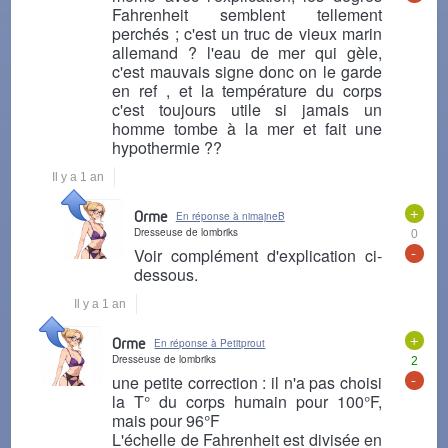
Fahrenheit semblent tellement
perchés ; c'est un truc de vieux marin
allemand ? l'eau de mer qui gèle,
c'est mauvais signe donc on le garde
en ref , et la température du corps
c'est toujours utile si jamais un
homme tombe à la mer et fait une
hypothermie ??
Il y a 1 an
+
Orme
En réponse à nimajneB
Dresseuse de lombriks
0
-
Voir complément d'explication ci-
dessous.
Il y a 1 an
+
Orme
En réponse à Petitprout
Dresseuse de lombriks
2
-
une petite correction : il n'a pas choisi
la T° du corps humain pour 100°F,
mais pour 96°F
L'échelle de Fahrenheit est divisée en